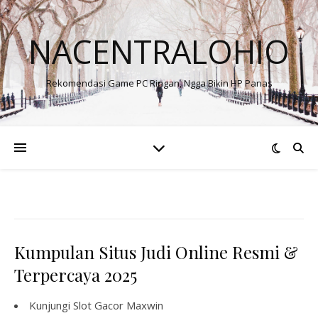
NACENTRALOHIO
Rekomendasi Game PC Ringan, Ngga Bikin HP Panas
Kumpulan Situs Judi Online Resmi &
Terpercaya 2025
Kunjungi
Slot Gacor Maxwin