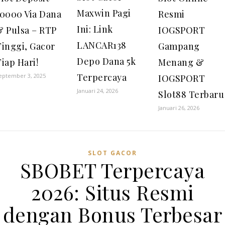
Maxwin Pagi
10000 Via Dana
Resmi
Ini: Link
& Pulsa – RTP
IOGSPORT
LANCAR138
Tinggi, Gacor
Gampang
Depo Dana 5k
iap Hari!
Menang &
Terpercaya
eptember 3, 2025
IOGSPORT
Januari 24, 2026
Slot88 Terbaru
Januari 26, 2026
SLOT GACOR
SBOBET Terpercaya
2026: Situs Resmi
dengan Bonus Terbesar