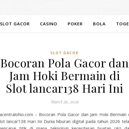
SLOT GACOR
CASINO
POKER
BOLA
TOGE
SLOT GACOR
Bocoran Pola Gacor dan
Jam Hoki Bermain di
Slot lancar138 Hari Ini
Maret 26, 2026
acentralohio.com – Bocoran Pola Gacor dan Jam Hoki Bermain 
lot lancar138 Hari Ini Dunia hiburan digital pada tahun 2026 tel
encapai titik di mana teknologi kecerdasan buatan (AI) d