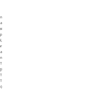
an
ia
ai
p
l,
ar
ma
an
ET
gi
ET
ET
k)