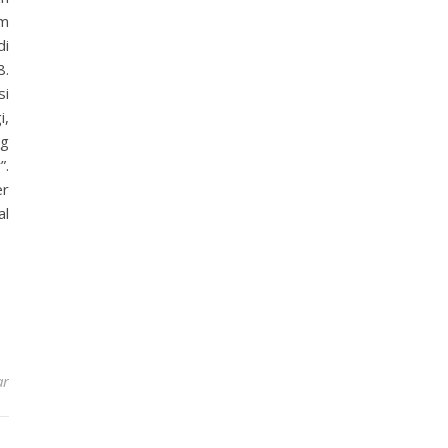
rm
di
8.
si
i,
ng
”.
r
al
ar