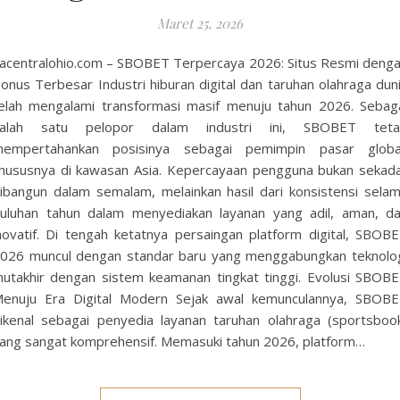
Maret 25, 2026
acentralohio.com – SBOBET Terpercaya 2026: Situs Resmi deng
onus Terbesar Industri hiburan digital dan taruhan olahraga dun
elah mengalami transformasi masif menuju tahun 2026. Sebag
salah satu pelopor dalam industri ini, SBOBET teta
empertahankan posisinya sebagai pemimpin pasar globa
hususnya di kawasan Asia. Kepercayaan pengguna bukan sekad
ibangun dalam semalam, melainkan hasil dari konsistensi sela
uluhan tahun dalam menyediakan layanan yang adil, aman, d
novatif. Di tengah ketatnya persaingan platform digital, SBOB
026 muncul dengan standar baru yang menggabungkan teknolo
utakhir dengan sistem keamanan tingkat tinggi. Evolusi SBOB
enuju Era Digital Modern Sejak awal kemunculannya, SBOB
ikenal sebagai penyedia layanan taruhan olahraga (sportsboo
ang sangat komprehensif. Memasuki tahun 2026, platform…