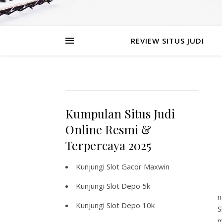
REVIEW SITUS JUDI
Kumpulan Situs Judi
Online Resmi &
Terpercaya 2025
Kunjungi
Slot Gacor Maxwin
Kunjungi
Slot Depo 5k
n
Kunjungi
Slot Depo 10k
S
m