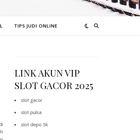
L
TIPS JUDI ONLINE
LINK AKUN VIP
SLOT GACOR 2025
slot gacor
slot pulsa
di
slot depo 5k
ah
an