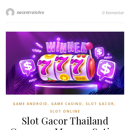
nacentralohio
0 Komentar
,
,
,
GAME ANDROID
GAME CASINO
SLOT GACOR
SLOT ONLINE
Slot Gacor Thailand