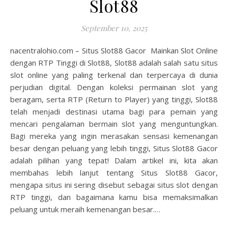
Slot88
September 10, 2025
nacentralohio.com – Situs Slot88 Gacor Mainkan Slot Online
dengan RTP Tinggi di Slot88, Slot88 adalah salah satu situs
slot online yang paling terkenal dan terpercaya di dunia
perjudian digital. Dengan koleksi permainan slot yang
beragam, serta RTP (Return to Player) yang tinggi, Slot88
telah menjadi destinasi utama bagi para pemain yang
mencari pengalaman bermain slot yang menguntungkan.
Bagi mereka yang ingin merasakan sensasi kemenangan
besar dengan peluang yang lebih tinggi, Situs Slot88 Gacor
adalah pilihan yang tepat! Dalam artikel ini, kita akan
membahas lebih lanjut tentang Situs Slot88 Gacor,
mengapa situs ini sering disebut sebagai situs slot dengan
RTP tinggi, dan bagaimana kamu bisa memaksimalkan
peluang untuk meraih kemenangan besar.…