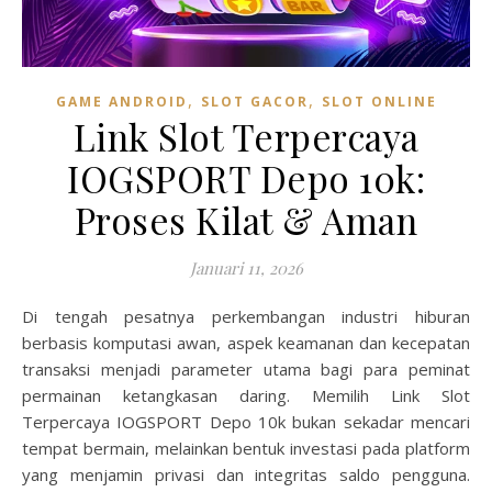
,
,
GAME ANDROID
SLOT GACOR
SLOT ONLINE
Link Slot Terpercaya
IOGSPORT Depo 10k:
Proses Kilat & Aman
Januari 11, 2026
Di tengah pesatnya perkembangan industri hiburan
berbasis komputasi awan, aspek keamanan dan kecepatan
transaksi menjadi parameter utama bagi para peminat
permainan ketangkasan daring. Memilih Link Slot
Terpercaya IOGSPORT Depo 10k bukan sekadar mencari
tempat bermain, melainkan bentuk investasi pada platform
yang menjamin privasi dan integritas saldo pengguna.