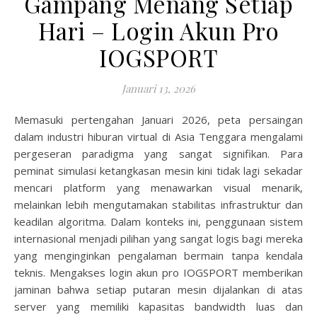
Gampang Menang Setiap
Hari – Login Akun Pro
IOGSPORT
Januari 13, 2026
Memasuki pertengahan Januari 2026, peta persaingan
dalam industri hiburan virtual di Asia Tenggara mengalami
pergeseran paradigma yang sangat signifikan. Para
peminat simulasi ketangkasan mesin kini tidak lagi sekadar
mencari platform yang menawarkan visual menarik,
melainkan lebih mengutamakan stabilitas infrastruktur dan
keadilan algoritma. Dalam konteks ini, penggunaan sistem
internasional menjadi pilihan yang sangat logis bagi mereka
yang menginginkan pengalaman bermain tanpa kendala
teknis. Mengakses login akun pro IOGSPORT memberikan
jaminan bahwa setiap putaran mesin dijalankan di atas
server yang memiliki kapasitas bandwidth luas dan