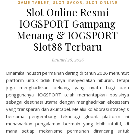
,
,
GAME TABLET
SLOT GACOR
SLOT ONLINE
Slot Online Resmi
IOGSPORT Gampang
Menang & IOGSPORT
Slot88 Terbaru
Januari 26, 2026
Dinamika industri permainan daring di tahun 2026 menuntut
platform untuk tidak hanya menyediakan hiburan, tetapi
juga menghadirkan peluang yang nyata bagi para
penggunanya. IOGSPORT telah memantapkan posisinya
sebagai destinasi utama dengan menghadirkan ekosistem
yang transparan dan akuntabel. Melalui kolaborasi strategis
bersama pengembang teknologi global, platform ini
menawarkan pengalaman bermain yang lebih intuitif, di
mana setiap mekanisme permainan dirancang untuk