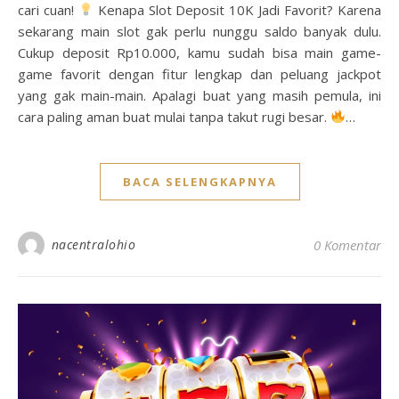
cari cuan!
Kenapa Slot Deposit 10K Jadi Favorit? Karena
sekarang main slot gak perlu nunggu saldo banyak dulu.
Cukup deposit Rp10.000, kamu sudah bisa main game-
game favorit dengan fitur lengkap dan peluang jackpot
yang gak main-main. Apalagi buat yang masih pemula, ini
cara paling aman buat mulai tanpa takut rugi besar.
…
BACA SELENGKAPNYA
nacentralohio
0 Komentar