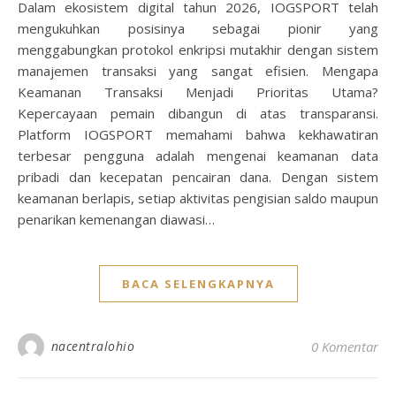
Dalam ekosistem digital tahun 2026, IOGSPORT telah
mengukuhkan posisinya sebagai pionir yang
menggabungkan protokol enkripsi mutakhir dengan sistem
manajemen transaksi yang sangat efisien. Mengapa
Keamanan Transaksi Menjadi Prioritas Utama?
Kepercayaan pemain dibangun di atas transparansi.
Platform IOGSPORT memahami bahwa kekhawatiran
terbesar pengguna adalah mengenai keamanan data
pribadi dan kecepatan pencairan dana. Dengan sistem
keamanan berlapis, setiap aktivitas pengisian saldo maupun
penarikan kemenangan diawasi…
BACA SELENGKAPNYA
nacentralohio
0 Komentar