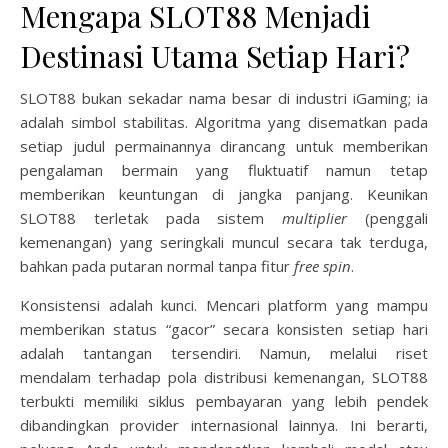
Mengapa SLOT88 Menjadi
Destinasi Utama Setiap Hari?
SLOT88 bukan sekadar nama besar di industri iGaming; ia
adalah simbol stabilitas. Algoritma yang disematkan pada
setiap judul permainannya dirancang untuk memberikan
pengalaman bermain yang fluktuatif namun tetap
memberikan keuntungan di jangka panjang. Keunikan
SLOT88 terletak pada sistem
multiplier
(penggali
kemenangan) yang seringkali muncul secara tak terduga,
bahkan pada putaran normal tanpa fitur
free spin
.
Konsistensi adalah kunci. Mencari platform yang mampu
memberikan status “gacor” secara konsisten setiap hari
adalah tantangan tersendiri. Namun, melalui riset
mendalam terhadap pola distribusi kemenangan, SLOT88
terbukti memiliki siklus pembayaran yang lebih pendek
dibandingkan provider internasional lainnya. Ini berarti,