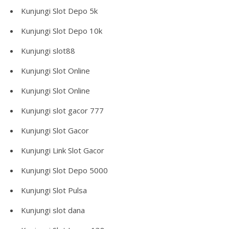
Kunjungi
Slot Depo 5k
Kunjungi
Slot Depo 10k
Kunjungi
slot88
Kunjungi
Slot Online
Kunjungi
Slot Online
Kunjungi
slot gacor 777
Kunjungi
Slot Gacor
Kunjungi
Link Slot Gacor
Kunjungi
Slot Depo 5000
Kunjungi
Slot Pulsa
Kunjungi
slot dana