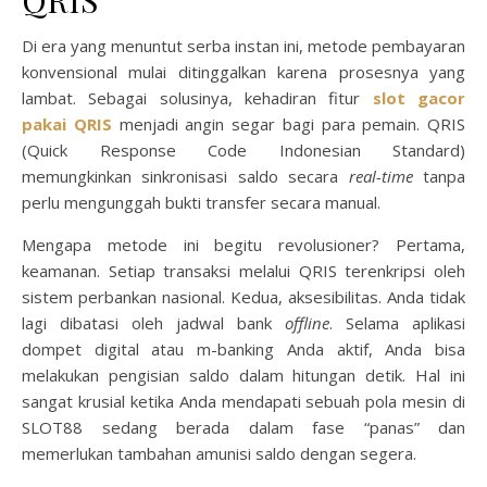
QRIS
Di era yang menuntut serba instan ini, metode pembayaran
konvensional mulai ditinggalkan karena prosesnya yang
lambat. Sebagai solusinya, kehadiran fitur
slot gacor
pakai QRIS
menjadi angin segar bagi para pemain. QRIS
(Quick Response Code Indonesian Standard)
memungkinkan sinkronisasi saldo secara
real-time
tanpa
perlu mengunggah bukti transfer secara manual.
Mengapa metode ini begitu revolusioner? Pertama,
keamanan. Setiap transaksi melalui QRIS terenkripsi oleh
sistem perbankan nasional. Kedua, aksesibilitas. Anda tidak
lagi dibatasi oleh jadwal bank
offline
. Selama aplikasi
dompet digital atau m-banking Anda aktif, Anda bisa
melakukan pengisian saldo dalam hitungan detik. Hal ini
sangat krusial ketika Anda mendapati sebuah pola mesin di
SLOT88 sedang berada dalam fase “panas” dan
memerlukan tambahan amunisi saldo dengan segera.