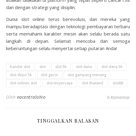
asalkan dilakukan di platform yang tepat seperti Lancar138
dan dengan strategi yang disiplin.
Dunia slot online terus berevolusi, dan mereka yang
mampu beradaptasi dengan teknologi pembayaran terbaru
serta memahami karakter mesin akan selalu berada satu
langkah di depan. Selamat mencoba dan semoga
keberuntungan selalu menyertai setiap putaran Anda!
bandar slot
slot
slot 5k
slot dana
slot dana 5k
slot depo 5k
slot gacor
slot gampang menang
slot onlinec slot
slot terpercaya
slot thailand
slot88
Oleh
nacentralohio
0 Komentar
TINGGALKAN BALASAN