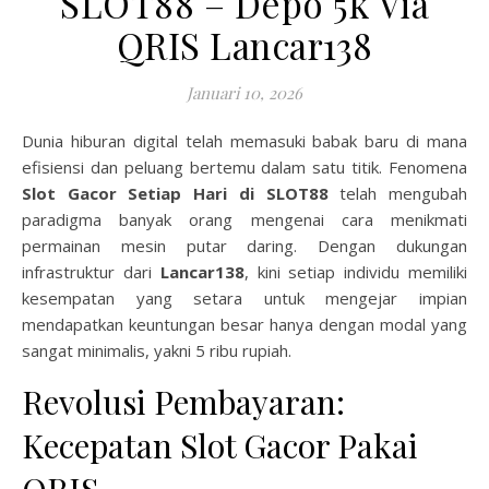
SLOT88 – Depo 5k Via
QRIS Lancar138
Januari 10, 2026
Dunia hiburan digital telah memasuki babak baru di mana
efisiensi dan peluang bertemu dalam satu titik. Fenomena
Slot Gacor Setiap Hari di SLOT88
telah mengubah
paradigma banyak orang mengenai cara menikmati
permainan mesin putar daring. Dengan dukungan
infrastruktur dari
Lancar138
, kini setiap individu memiliki
kesempatan yang setara untuk mengejar impian
mendapatkan keuntungan besar hanya dengan modal yang
sangat minimalis, yakni 5 ribu rupiah.
Revolusi Pembayaran:
Kecepatan Slot Gacor Pakai