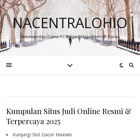
NACENTRALOHIO
Rekomendasi Game PC Ringan, Ngga Bikin HP Panas
Kumpulan Situs Judi Online Resmi &
Terpercaya 2025
Kunjungi
Slot Gacor Maxwin