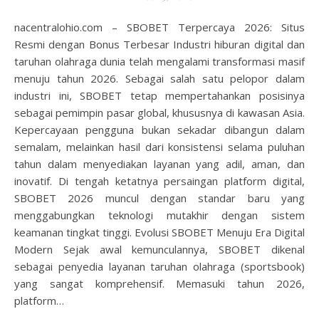
nacentralohio.com – SBOBET Terpercaya 2026: Situs
Resmi dengan Bonus Terbesar Industri hiburan digital dan
taruhan olahraga dunia telah mengalami transformasi masif
menuju tahun 2026. Sebagai salah satu pelopor dalam
industri ini, SBOBET tetap mempertahankan posisinya
sebagai pemimpin pasar global, khususnya di kawasan Asia.
Kepercayaan pengguna bukan sekadar dibangun dalam
semalam, melainkan hasil dari konsistensi selama puluhan
tahun dalam menyediakan layanan yang adil, aman, dan
inovatif. Di tengah ketatnya persaingan platform digital,
SBOBET 2026 muncul dengan standar baru yang
menggabungkan teknologi mutakhir dengan sistem
keamanan tingkat tinggi. Evolusi SBOBET Menuju Era Digital
Modern Sejak awal kemunculannya, SBOBET dikenal
sebagai penyedia layanan taruhan olahraga (sportsbook)
yang sangat komprehensif. Memasuki tahun 2026,
platform…