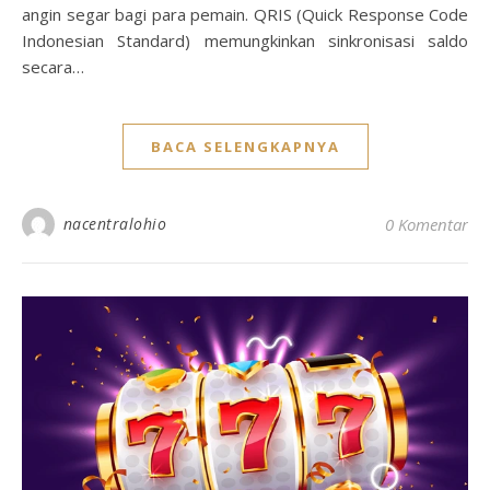
angin segar bagi para pemain. QRIS (Quick Response Code
Indonesian Standard) memungkinkan sinkronisasi saldo
secara…
BACA SELENGKAPNYA
nacentralohio
0 Komentar