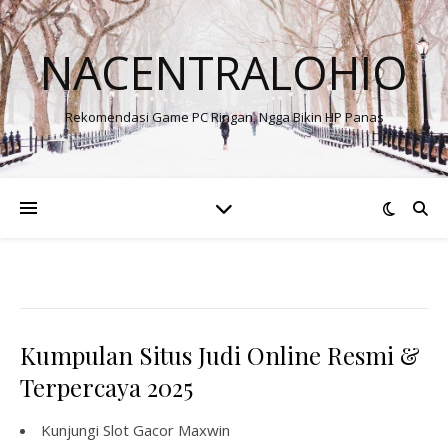
NACENTRALOHIO
Rekomendasi Game PC Ringan, Ngga Bikin HP Panas
Kumpulan Situs Judi Online Resmi &
Terpercaya 2025
Kunjungi
Slot Gacor Maxwin