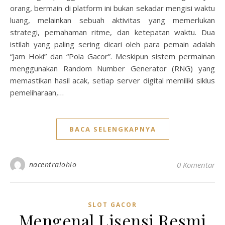
orang, bermain di platform ini bukan sekadar mengisi waktu
luang, melainkan sebuah aktivitas yang memerlukan
strategi, pemahaman ritme, dan ketepatan waktu. Dua
istilah yang paling sering dicari oleh para pemain adalah
“Jam Hoki” dan “Pola Gacor”. Meskipun sistem permainan
menggunakan Random Number Generator (RNG) yang
memastikan hasil acak, setiap server digital memiliki siklus
pemeliharaan,…
BACA SELENGKAPNYA
nacentralohio
0 Komentar
SLOT GACOR
Mengenal Lisensi Resmi