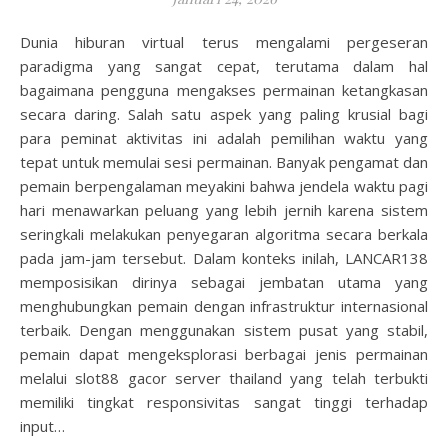
Dunia hiburan virtual terus mengalami pergeseran
paradigma yang sangat cepat, terutama dalam hal
bagaimana pengguna mengakses permainan ketangkasan
secara daring. Salah satu aspek yang paling krusial bagi
para peminat aktivitas ini adalah pemilihan waktu yang
tepat untuk memulai sesi permainan. Banyak pengamat dan
pemain berpengalaman meyakini bahwa jendela waktu pagi
hari menawarkan peluang yang lebih jernih karena sistem
seringkali melakukan penyegaran algoritma secara berkala
pada jam-jam tersebut. Dalam konteks inilah, LANCAR138
memposisikan dirinya sebagai jembatan utama yang
menghubungkan pemain dengan infrastruktur internasional
terbaik. Dengan menggunakan sistem pusat yang stabil,
pemain dapat mengeksplorasi berbagai jenis permainan
melalui slot88 gacor server thailand yang telah terbukti
memiliki tingkat responsivitas sangat tinggi terhadap
input…