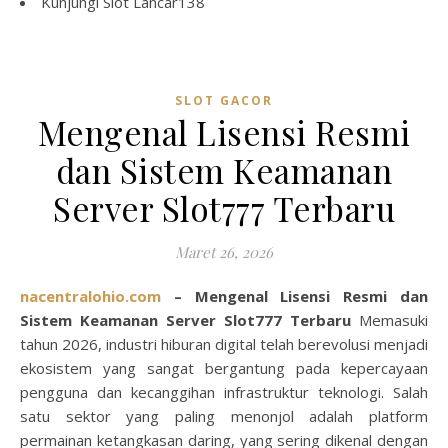
Kunjungi
Slot Lancar138
SLOT GACOR
Mengenal Lisensi Resmi
dan Sistem Keamanan
Server Slot777 Terbaru
Maret 26, 2026
nacentralohio.com
– Mengenal Lisensi Resmi dan
Sistem Keamanan Server Slot777 Terbaru
Memasuki
tahun 2026, industri hiburan digital telah berevolusi menjadi
ekosistem yang sangat bergantung pada kepercayaan
pengguna dan kecanggihan infrastruktur teknologi. Salah
satu sektor yang paling menonjol adalah platform
permainan ketangkasan daring, yang sering dikenal dengan