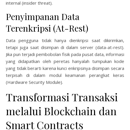
internal (insider threat).
Penyimpanan Data
Terenkripsi (At-Rest)
Data pengguna tidak hanya dienkripsi saat dikirimkan,
tetapi juga saat disimpan di dalam server (data-at-rest).
Jika pun terjadi pembobolan fisik pada pusat data, informasi
yang didapatkan oleh peretas hanyalah tumpukan kode
yang tidak berarti karena kunci enkripsinya disimpan secara
terpisah di dalam modul keamanan perangkat keras
(Hardware Security Module).
Transformasi Transaksi
melalui Blockchain dan
Smart Contracts