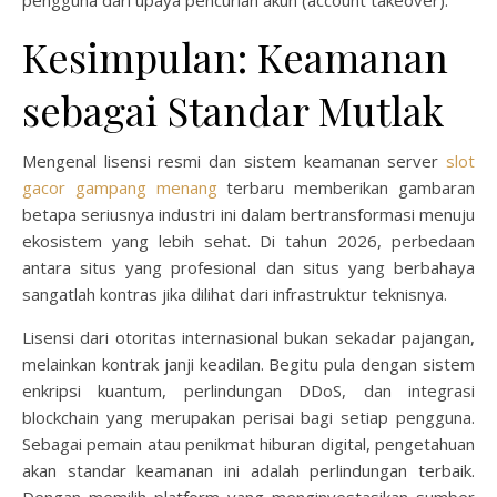
pengguna dari upaya pencurian akun (account takeover).
Kesimpulan: Keamanan
sebagai Standar Mutlak
Mengenal lisensi resmi dan sistem keamanan server
slot
gacor gampang menang
terbaru memberikan gambaran
betapa seriusnya industri ini dalam bertransformasi menuju
ekosistem yang lebih sehat. Di tahun 2026, perbedaan
antara situs yang profesional dan situs yang berbahaya
sangatlah kontras jika dilihat dari infrastruktur teknisnya.
Lisensi dari otoritas internasional bukan sekadar pajangan,
melainkan kontrak janji keadilan. Begitu pula dengan sistem
enkripsi kuantum, perlindungan DDoS, dan integrasi
blockchain yang merupakan perisai bagi setiap pengguna.
Sebagai pemain atau penikmat hiburan digital, pengetahuan
akan standar keamanan ini adalah perlindungan terbaik.