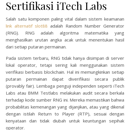
Sertifikasi iTech Labs
Salah satu komponen paling vital dalam sistem keamanan
link alternatif slot88
adalah Random Number Generator
(RNG). RNG adalah algoritma matematika yang
menghasilkan urutan angka acak untuk menentukan hasil
dari setiap putaran permainan.
Pada sistem terbaru, RNG tidak hanya disimpan di server
lokal operator, tetapi sering kali menggunakan sistem
verifikasi berbasis blockchain. Hal ini memungkinkan setiap
putaran permainan dapat diverifikasi secara publik
(provably fair). Lembaga penguji independen seperti iTech
Labs atau BMM Testlabs melakukan audit secara berkala
terhadap kode sumber RNG ini. Mereka memastikan bahwa
probabilitas kemenangan yang dijanjikan, atau yang dikenal
dengan istilah Return to Player (RTP), sesuai dengan
kenyataan dan tidak diubah untuk keuntungan sepihak
operator.