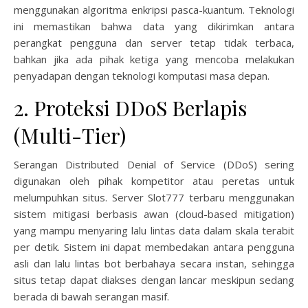
menggunakan algoritma enkripsi pasca-kuantum. Teknologi
ini memastikan bahwa data yang dikirimkan antara
perangkat pengguna dan server tetap tidak terbaca,
bahkan jika ada pihak ketiga yang mencoba melakukan
penyadapan dengan teknologi komputasi masa depan.
2. Proteksi DDoS Berlapis
(Multi-Tier)
Serangan Distributed Denial of Service (DDoS) sering
digunakan oleh pihak kompetitor atau peretas untuk
melumpuhkan situs. Server Slot777 terbaru menggunakan
sistem mitigasi berbasis awan (cloud-based mitigation)
yang mampu menyaring lalu lintas data dalam skala terabit
per detik. Sistem ini dapat membedakan antara pengguna
asli dan lalu lintas bot berbahaya secara instan, sehingga
situs tetap dapat diakses dengan lancar meskipun sedang
berada di bawah serangan masif.