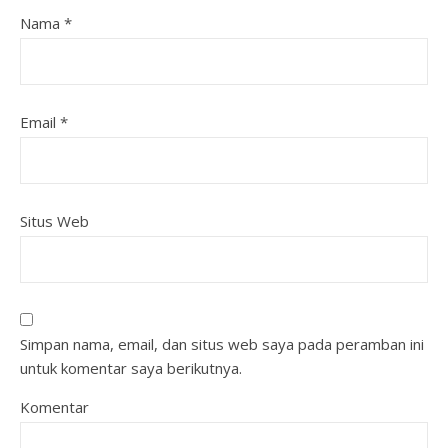
Nama
*
Email
*
Situs Web
Simpan nama, email, dan situs web saya pada peramban ini
untuk komentar saya berikutnya.
Komentar