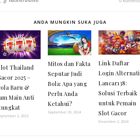
nacentralohio
0 Koment
ANDA MUNGKIN SUKA JUGA
Link Daftar
Mitos dan Fakta
Slot Thailand
Login Alternati
Seputar Judi
acor 2025 –
Lancar138:
Bola: Apa yang
Pola Baru &
Solusi Terbaik
Perlu Anda
Jam Main Anti
untuk Pemain
Ketahui?
Rungkat
Slot Gacor
September 20, 2024
eptember 2, 2025
Desember 2, 2024