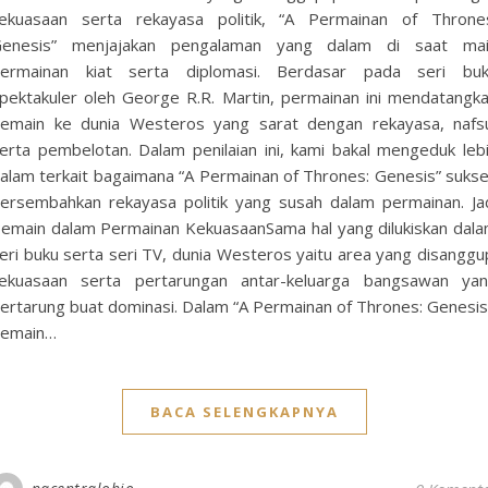
ekuasaan serta rekayasa politik, “A Permainan of Throne
enesis” menjajakan pengalaman yang dalam di saat ma
ermainan kiat serta diplomasi. Berdasar pada seri bu
pektakuler oleh George R.R. Martin, permainan ini mendatangk
emain ke dunia Westeros yang sarat dengan rekayasa, nafs
erta pembelotan. Dalam penilaian ini, kami bakal mengeduk leb
alam terkait bagaimana “A Permainan of Thrones: Genesis” suks
ersembahkan rekayasa politik yang susah dalam permainan. Ja
emain dalam Permainan KekuasaanSama hal yang dilukiskan dal
eri buku serta seri TV, dunia Westeros yaitu area yang disanggu
ekuasaan serta pertarungan antar-keluarga bangsawan ya
ertarung buat dominasi. Dalam “A Permainan of Thrones: Genesis
emain…
BACA SELENGKAPNYA