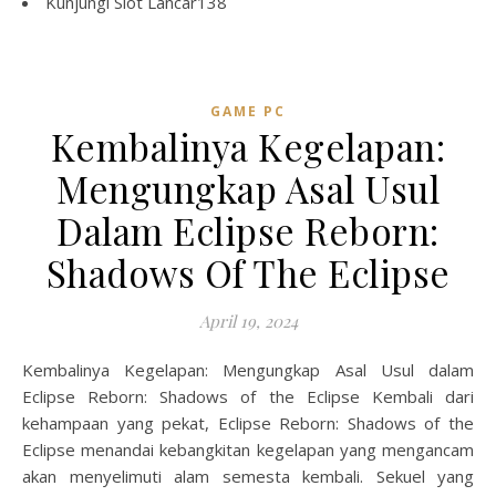
Kunjungi
Slot Lancar138
GAME PC
Kembalinya Kegelapan:
Mengungkap Asal Usul
Dalam Eclipse Reborn:
Shadows Of The Eclipse
April 19, 2024
Kembalinya Kegelapan: Mengungkap Asal Usul dalam
Eclipse Reborn: Shadows of the Eclipse Kembali dari
kehampaan yang pekat, Eclipse Reborn: Shadows of the
Eclipse menandai kebangkitan kegelapan yang mengancam
akan menyelimuti alam semesta kembali. Sekuel yang