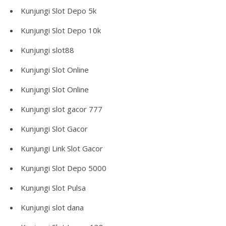
Kunjungi
Slot Depo 5k
Kunjungi
Slot Depo 10k
Kunjungi
slot88
Kunjungi
Slot Online
Kunjungi
Slot Online
Kunjungi
slot gacor 777
Kunjungi
Slot Gacor
Kunjungi
Link Slot Gacor
Kunjungi
Slot Depo 5000
Kunjungi
Slot Pulsa
Kunjungi
slot dana