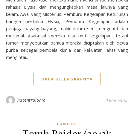
rahasia Elysia dan mengungkapkan masa lalunya yang
kelam. Awal yang Misterius: Pemburu Kegelapan Keturunan
bangsa pertama Elysia, Pemburu Kegelapan adalah
penjaga bayang-bayang, mahir dalam seni menguntit dan
meramal. Asal-usul mereka diselimuti kegelapan, tetapi
rumor menyebutkan bahwa mereka diciptakan oleh dewa
purba sebagai pembela dunia dari kekuatan jahat yang
mengintai…
BACA SELENGKAPNYA
nacentralohio
0 Komentar
GAME PC
Tomb Raider (2013):