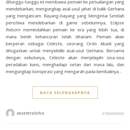
ditunggu-tunggu ini membawa pemain ke petualangan yang
mendebarkan, mengungkap asal-usul jahat di balik Gerhana
yang mengancam. Bayang-bayang yang Mengintai Setelah
peristiwa mendebarkan di game sebelumnya, Eclipse
Reborn memindahkan pemain ke era yang lebih tua, di
mana benih kehancuran telah ditanam. Pemain akan
berperan sebagai Celeste, seorang Ordo Abadi yang
ditugaskan untuk menyelidiki asal-usul Gerhana. Bersama
dengan sekutunya, Celeste akan menjelajahi sisa-sisa
peradaban kuno, menghadapi setan dari masa lalu, dan
mengungkap konspirasi yang mengarah pada kembalinya…
BACA SELENGKAPNYA
nacentralohio
0 Komentar