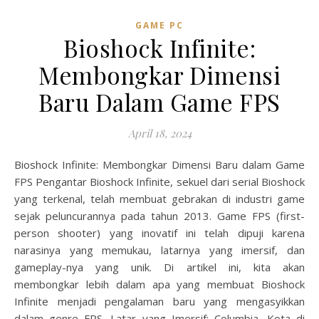
GAME PC
Bioshock Infinite:
Membongkar Dimensi
Baru Dalam Game FPS
April 18, 2024
Bioshock Infinite: Membongkar Dimensi Baru dalam Game
FPS Pengantar Bioshock Infinite, sekuel dari serial Bioshock
yang terkenal, telah membuat gebrakan di industri game
sejak peluncurannya pada tahun 2013. Game FPS (first-
person shooter) yang inovatif ini telah dipuji karena
narasinya yang memukau, latarnya yang imersif, dan
gameplay-nya yang unik. Di artikel ini, kita akan
membongkar lebih dalam apa yang membuat Bioshock
Infinite menjadi pengalaman baru yang mengasyikkan
dalam genre FPS. Latar yang Imersif: Columbia, Kota di