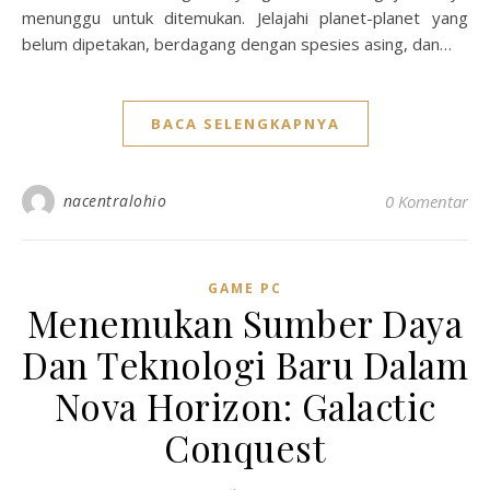
menunggu untuk ditemukan. Jelajahi planet-planet yang
belum dipetakan, berdagang dengan spesies asing, dan…
BACA SELENGKAPNYA
nacentralohio
0 Komentar
GAME PC
Menemukan Sumber Daya
Dan Teknologi Baru Dalam
Nova Horizon: Galactic
Conquest