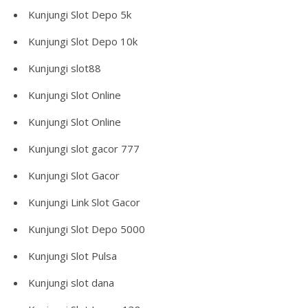
Kunjungi
Slot Depo 5k
Kunjungi
Slot Depo 10k
Kunjungi
slot88
Kunjungi
Slot Online
Kunjungi
Slot Online
Kunjungi
slot gacor 777
Kunjungi
Slot Gacor
Kunjungi
Link Slot Gacor
Kunjungi
Slot Depo 5000
Kunjungi
Slot Pulsa
Kunjungi
slot dana