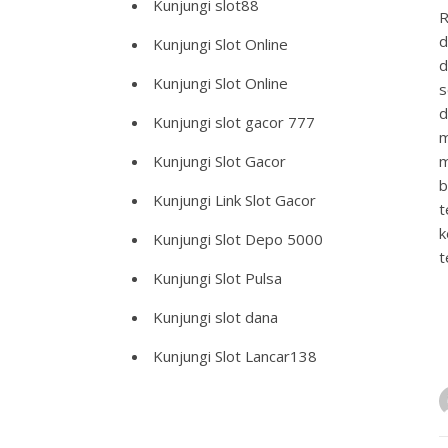
Kunjungi
slot88
R
d
Kunjungi
Slot Online
d
Kunjungi
Slot Online
s
d
Kunjungi
slot gacor 777
m
Kunjungi
Slot Gacor
m
b
Kunjungi
Link Slot Gacor
t
k
Kunjungi
Slot Depo 5000
t
Kunjungi
Slot Pulsa
Kunjungi
slot dana
Kunjungi
Slot Lancar138