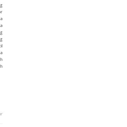
ng
or
pa
ka
ng
ng
il
ia
eh
ah
ar