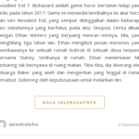
esident Evil 7: Biohazard adalah game horor bertahan hidup ya
irilis pada tahun 2017. Game ini menandai kembalinya ke akar hor
ari seri Resident Evil, yang sempat ditinggalkan dalam bebera
eri sebelumnya yang berfokus pada aksi. Sinopsis Cerita dibu
engan Ethan Winters yang berjuang mencari istrinya, Mia, ya
enghilang tiga tahun lalu. Ethan mengikuti pesan misterius ya
embawanya ke sebuah rumah bobrok di sebuah desa terpenc
ernama Dulvey. Setibanya di rumah, Ethan menemukan M
erbaring tak bernyawa di ruang makan. Tiba-tiba, dia diserang ol
eluarga Baker yang aneh dan mengerikan yang tinggal di rum
ersebut. Didorong oleh keputusasaan untuk melarikan diri…
BACA SELENGKAPNYA
nacentralohio
0 Koment