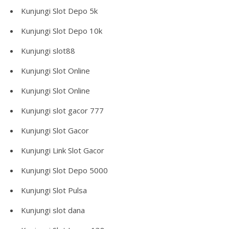
Kunjungi
Slot Depo 5k
Kunjungi
Slot Depo 10k
Kunjungi
slot88
Kunjungi
Slot Online
Kunjungi
Slot Online
Kunjungi
slot gacor 777
Kunjungi
Slot Gacor
Kunjungi
Link Slot Gacor
Kunjungi
Slot Depo 5000
Kunjungi
Slot Pulsa
Kunjungi
slot dana