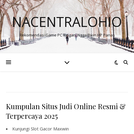
NACENTRALOHIO
Rekomendasi Game PC Ringan, Ngga Bikin HP Panas
Kumpulan Situs Judi Online Resmi &
Terpercaya 2025
Kunjungi
Slot Gacor Maxwin