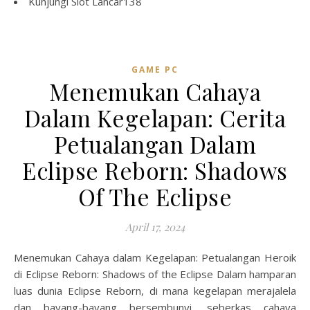
Kunjungi
Slot Lancar138
GAME PC
Menemukan Cahaya
Dalam Kegelapan: Cerita
Petualangan Dalam
Eclipse Reborn: Shadows
Of The Eclipse
April 17, 2024
Menemukan Cahaya dalam Kegelapan: Petualangan Heroik
di Eclipse Reborn: Shadows of the Eclipse Dalam hamparan
luas dunia Eclipse Reborn, di mana kegelapan merajalela
dan bayang-bayang bersembunyi, seberkas cahaya