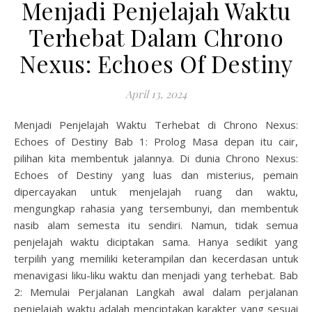
Menjadi Penjelajah Waktu
Terhebat Dalam Chrono
Nexus: Echoes Of Destiny
April 13, 2024
Menjadi Penjelajah Waktu Terhebat di Chrono Nexus:
Echoes of Destiny Bab 1: Prolog Masa depan itu cair,
pilihan kita membentuk jalannya. Di dunia Chrono Nexus:
Echoes of Destiny yang luas dan misterius, pemain
dipercayakan untuk menjelajah ruang dan waktu,
mengungkap rahasia yang tersembunyi, dan membentuk
nasib alam semesta itu sendiri. Namun, tidak semua
penjelajah waktu diciptakan sama. Hanya sedikit yang
terpilih yang memiliki keterampilan dan kecerdasan untuk
menavigasi liku-liku waktu dan menjadi yang terhebat. Bab
2: Memulai Perjalanan Langkah awal dalam perjalanan
penjelajah waktu adalah menciptakan karakter yang sesuai