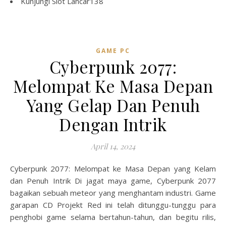
Kunjungi
Slot Lancar138
GAME PC
Cyberpunk 2077:
Melompat Ke Masa Depan
Yang Gelap Dan Penuh
Dengan Intrik
April 14, 2024
Cyberpunk 2077: Melompat ke Masa Depan yang Kelam
dan Penuh Intrik Di jagat maya game, Cyberpunk 2077
bagaikan sebuah meteor yang menghantam industri. Game
garapan CD Projekt Red ini telah ditunggu-tunggu para
penghobi game selama bertahun-tahun, dan begitu rilis,