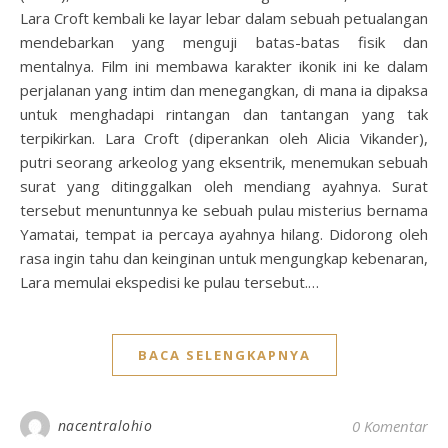
Lara Croft kembali ke layar lebar dalam sebuah petualangan
mendebarkan yang menguji batas-batas fisik dan
mentalnya. Film ini membawa karakter ikonik ini ke dalam
perjalanan yang intim dan menegangkan, di mana ia dipaksa
untuk menghadapi rintangan dan tantangan yang tak
terpikirkan. Lara Croft (diperankan oleh Alicia Vikander),
putri seorang arkeolog yang eksentrik, menemukan sebuah
surat yang ditinggalkan oleh mendiang ayahnya. Surat
tersebut menuntunnya ke sebuah pulau misterius bernama
Yamatai, tempat ia percaya ayahnya hilang. Didorong oleh
rasa ingin tahu dan keinginan untuk mengungkap kebenaran,
Lara memulai ekspedisi ke pulau tersebut.…
BACA SELENGKAPNYA
nacentralohio
0 Komentar