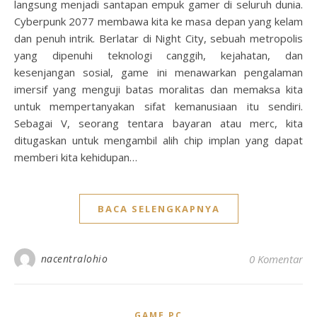
langsung menjadi santapan empuk gamer di seluruh dunia.
Cyberpunk 2077 membawa kita ke masa depan yang kelam
dan penuh intrik. Berlatar di Night City, sebuah metropolis
yang dipenuhi teknologi canggih, kejahatan, dan
kesenjangan sosial, game ini menawarkan pengalaman
imersif yang menguji batas moralitas dan memaksa kita
untuk mempertanyakan sifat kemanusiaan itu sendiri.
Sebagai V, seorang tentara bayaran atau merc, kita
ditugaskan untuk mengambil alih chip implan yang dapat
memberi kita kehidupan…
BACA SELENGKAPNYA
nacentralohio
0 Komentar
GAME PC