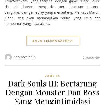
FromSoftware, yang terkenal dengan game "Dark Souls"
dan "Bloodborne", menjanjikan perpaduan unik imajinasi
yang luas dan gameplay yang menantang. Menurut Martin,
Elden Ring akan menampilkan "dunia yang utuh dan
sempurna" yang kaya akan…
BACA SELENGKAPNYA
nacentralohio
0 Komentar
GAME PC
Dark Souls III: Bertarung
Dengan Monster Dan Boss
Yang Mengintimidasi