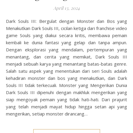
April 13, 2024
Dark Souls III: Bergulat dengan Monster dan Bos yang
Menakutkan Dark Souls III, cicilan ketiga dari franchise video
game Souls yang diakui secara kritis, membawa pemain
kembali ke dunia fantasi yang gelap dan tanpa ampun.
Dengan eksplorasi yang mendalam, pertempuran yang
menantang, dan cerita yang memikat, Dark Souls III
menjadi sebuah karya yang menantang batas-batas genre.
Salah satu aspek yang menentukan dari seri Souls adalah
kehadiran monster dan bos yang menakutkan, dan Dark
Souls III tidak terkecuali. Monster yang Mengerikan Dunia
Dark Souls III dipenuhi dengan makhluk mengerikan yang
siap mengoyak pemain yang tidak hati-hati. Dari prajurit
yang telah menjadi mayat hidup hingga setan api yang
mengerikan, setiap monster dirancang…