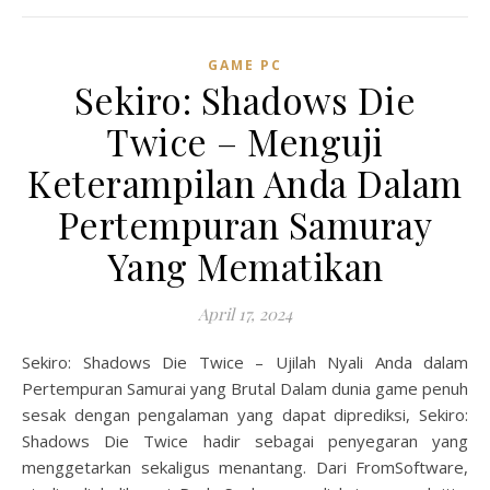
GAME PC
Sekiro: Shadows Die
Twice – Menguji
Keterampilan Anda Dalam
Pertempuran Samuray
Yang Mematikan
April 17, 2024
Sekiro: Shadows Die Twice – Ujilah Nyali Anda dalam
Pertempuran Samurai yang Brutal Dalam dunia game penuh
sesak dengan pengalaman yang dapat diprediksi, Sekiro:
Shadows Die Twice hadir sebagai penyegaran yang
menggetarkan sekaligus menantang. Dari FromSoftware,