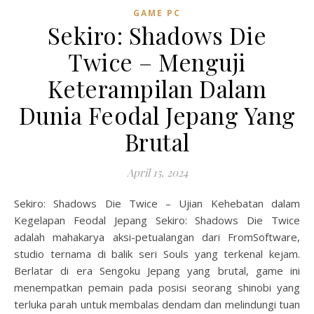
GAME PC
Sekiro: Shadows Die
Twice – Menguji
Keterampilan Dalam
Dunia Feodal Jepang Yang
Brutal
April 15, 2024
Sekiro: Shadows Die Twice – Ujian Kehebatan dalam
Kegelapan Feodal Jepang Sekiro: Shadows Die Twice
adalah mahakarya aksi-petualangan dari FromSoftware,
studio ternama di balik seri Souls yang terkenal kejam.
Berlatar di era Sengoku Jepang yang brutal, game ini
menempatkan pemain pada posisi seorang shinobi yang
terluka parah untuk membalas dendam dan melindungi tuan