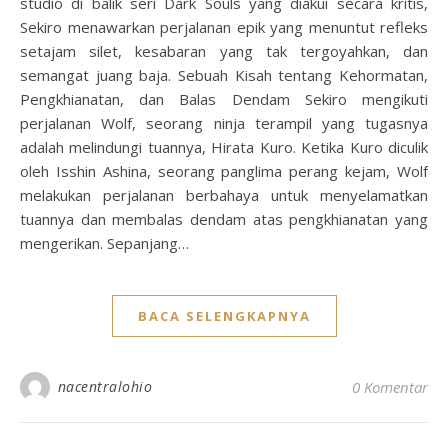
studio di balik seri Dark Souls yang diakui secara kritis,
Sekiro menawarkan perjalanan epik yang menuntut refleks
setajam silet, kesabaran yang tak tergoyahkan, dan
semangat juang baja. Sebuah Kisah tentang Kehormatan,
Pengkhianatan, dan Balas Dendam Sekiro mengikuti
perjalanan Wolf, seorang ninja terampil yang tugasnya
adalah melindungi tuannya, Hirata Kuro. Ketika Kuro diculik
oleh Isshin Ashina, seorang panglima perang kejam, Wolf
melakukan perjalanan berbahaya untuk menyelamatkan
tuannya dan membalas dendam atas pengkhianatan yang
mengerikan. Sepanjang…
BACA SELENGKAPNYA
nacentralohio
0 Komentar