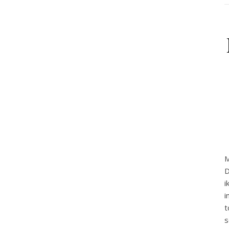
M
D
i
i
t
s