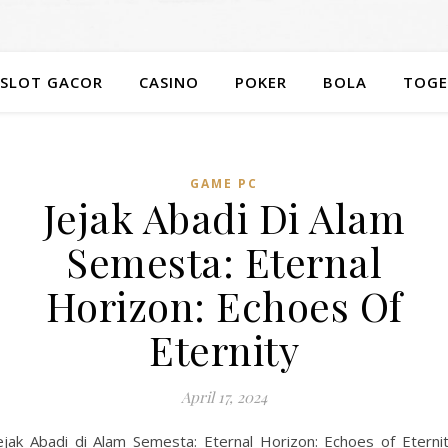
SLOT GACOR
CASINO
POKER
BOLA
TOGE
GAME PC
Jejak Abadi Di Alam
Semesta: Eternal
Horizon: Echoes Of
Eternity
April 17, 2024
ejak Abadi di Alam Semesta: Eternal Horizon: Echoes of Eterni