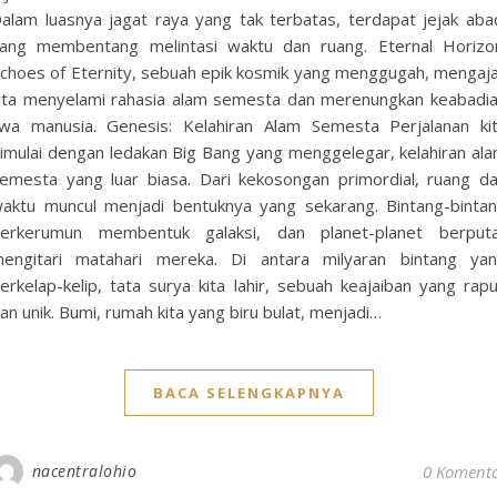
alam luasnya jagat raya yang tak terbatas, terdapat jejak aba
ang membentang melintasi waktu dan ruang. Eternal Horizo
choes of Eternity, sebuah epik kosmik yang menggugah, mengaj
ita menyelami rahasia alam semesta dan merenungkan keabadi
iwa manusia. Genesis: Kelahiran Alam Semesta Perjalanan ki
imulai dengan ledakan Big Bang yang menggelegar, kelahiran al
emesta yang luar biasa. Dari kekosongan primordial, ruang d
aktu muncul menjadi bentuknya yang sekarang. Bintang-binta
erkerumun membentuk galaksi, dan planet-planet berput
engitari matahari mereka. Di antara milyaran bintang ya
erkelap-kelip, tata surya kita lahir, sebuah keajaiban yang rap
an unik. Bumi, rumah kita yang biru bulat, menjadi…
BACA SELENGKAPNYA
nacentralohio
0 Koment