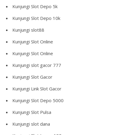
Kunjungi
Slot Depo 5k
Kunjungi
Slot Depo 10k
Kunjungi
slot88
Kunjungi
Slot Online
Kunjungi
Slot Online
Kunjungi
slot gacor 777
Kunjungi
Slot Gacor
Kunjungi
Link Slot Gacor
Kunjungi
Slot Depo 5000
Kunjungi
Slot Pulsa
Kunjungi
slot dana