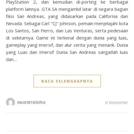
PlayStation 2, dan kemudian di-porting ke berbagai
platform lainnya. GTA SA mengambil latar di negara bagian
fiksi San Andreas, yang didasarkan pada California dan
Nevada. Sebagai Carl "CJ" Johnson, pemain menjelajahi kota
Los Santos, San Fierro, dan Las Venturas, serta pedesaan
di sekitarnya. Game ini terkenal dengan dunia yang luas,
gameplay yang imersif, dan alur cerita yang menarik. Dunia
yang Luas dan Imersif Dunia San Andreas sangatlah luas
dan…
BACA SELENGKAPNYA
nacentralohio
0 Komentar