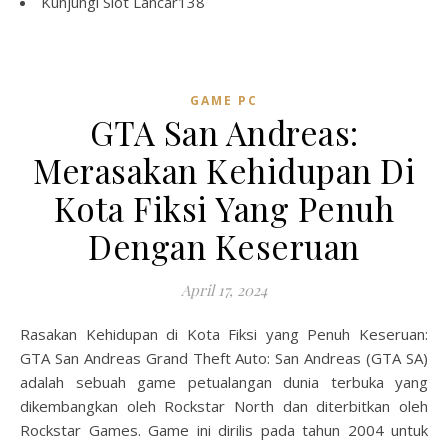
Kunjungi
Slot Lancar138
GAME PC
GTA San Andreas:
Merasakan Kehidupan Di
Kota Fiksi Yang Penuh
Dengan Keseruan
April 17, 2024
Rasakan Kehidupan di Kota Fiksi yang Penuh Keseruan:
GTA San Andreas Grand Theft Auto: San Andreas (GTA SA)
adalah sebuah game petualangan dunia terbuka yang
dikembangkan oleh Rockstar North dan diterbitkan oleh
Rockstar Games. Game ini dirilis pada tahun 2004 untuk