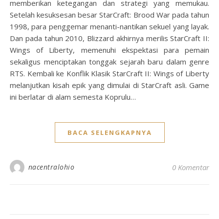
memberikan ketegangan dan strategi yang memukau.
Setelah kesuksesan besar StarCraft: Brood War pada tahun
1998, para penggemar menanti-nantikan sekuel yang layak.
Dan pada tahun 2010, Blizzard akhirnya merilis StarCraft II:
Wings of Liberty, memenuhi ekspektasi para pemain
sekaligus menciptakan tonggak sejarah baru dalam genre
RTS. Kembali ke Konflik Klasik StarCraft II: Wings of Liberty
melanjutkan kisah epik yang dimulai di StarCraft asli. Game
ini berlatar di alam semesta Koprulu…
BACA SELENGKAPNYA
nacentralohio
0 Komentar