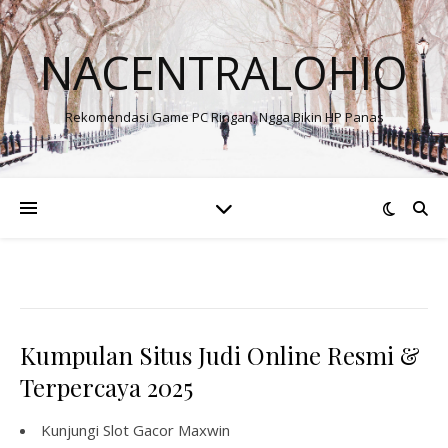
NACENTRALOHIO
Rekomendasi Game PC Ringan, Ngga Bikin HP Panas
Kumpulan Situs Judi Online Resmi &
Terpercaya 2025
Kunjungi
Slot Gacor Maxwin