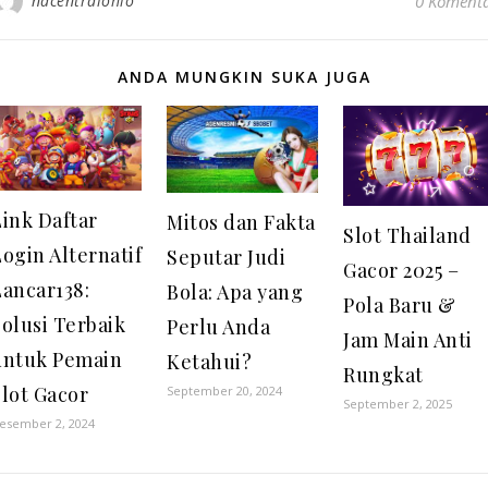
nacentralohio
0 Koment
ANDA MUNGKIN SUKA JUGA
ink Daftar
Mitos dan Fakta
Slot Thailand
ogin Alternatif
Seputar Judi
Gacor 2025 –
Lancar138:
Bola: Apa yang
Pola Baru &
olusi Terbaik
Perlu Anda
Jam Main Anti
untuk Pemain
Ketahui?
Rungkat
lot Gacor
September 20, 2024
September 2, 2025
esember 2, 2024