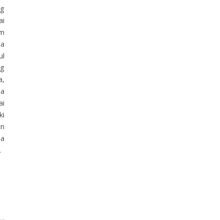
ng
ai
am
wa
ul
ng
a,
na
ai
ki
an
sa
…