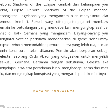
eborn: Shadows of the Eclipse Kembali dari kehampaan ya
ekat, Eclipse Reborn: Shadows of the Eclipse menand
ebangkitan kegelapan yang mengancam akan menyelimuti al
emesta kembali. Sekuel yang ditunggu-tunggu ini memba
emain ke petualangan yang mendebarkan, mengungkap asal-us
ahat di balik Gerhana yang mengancam. Bayang-bayang ya
engintai Setelah peristiwa mendebarkan di game sebelumny
clipse Reborn memindahkan pemain ke era yang lebih tua, di ma
enih kehancuran telah ditanam. Pemain akan berperan sebag
eleste, seorang Ordo Abadi yang ditugaskan untuk menyelidi
sal-usul Gerhana. Bersama dengan sekutunya, Celeste ak
enjelajahi sisa-sisa peradaban kuno, menghadapi setan dari ma
alu, dan mengungkap konspirasi yang mengarah pada kembalinya
BACA SELENGKAPNYA