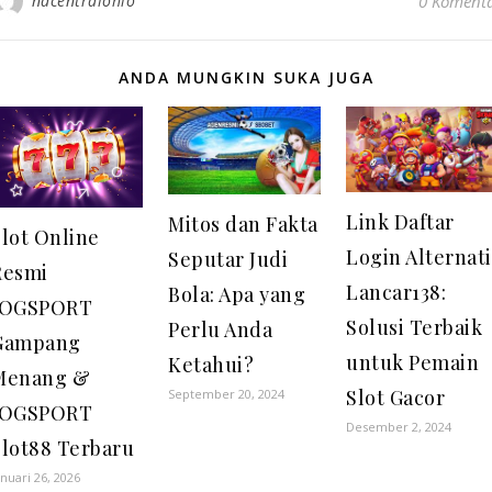
nacentralohio
0 Koment
ANDA MUNGKIN SUKA JUGA
Link Daftar
Mitos dan Fakta
Slot Online
Login Alternati
Seputar Judi
Resmi
Lancar138:
Bola: Apa yang
IOGSPORT
Solusi Terbaik
Perlu Anda
Gampang
untuk Pemain
Ketahui?
Menang &
Slot Gacor
September 20, 2024
IOGSPORT
Desember 2, 2024
Slot88 Terbaru
anuari 26, 2026