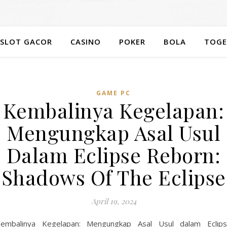
SLOT GACOR
CASINO
POKER
BOLA
TOGE
GAME PC
Kembalinya Kegelapan:
Mengungkap Asal Usul
Dalam Eclipse Reborn:
Shadows Of The Eclipse
April 19, 2024
embalinya Kegelapan: Mengungkap Asal Usul dalam Eclip