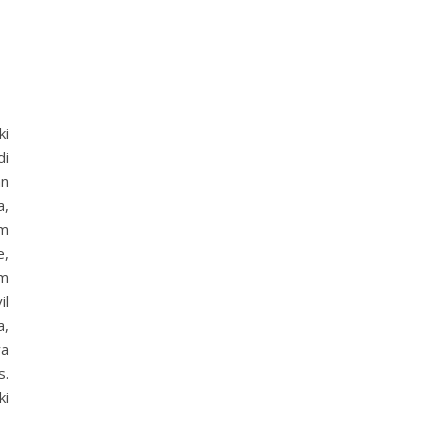
ki
di
an
a,
om
e,
am
il
a,
ya
s.
ki