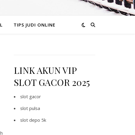
L
TIPS JUDI ONLINE
LINK AKUN VIP
SLOT GACOR 2025
slot gacor
slot pulsa
slot depo 5k
uh