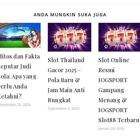
ANDA MUNGKIN SUKA JUGA
Mitos dan Fakta
Slot Thailand
Slot Online
Seputar Judi
Gacor 2025 –
Resmi
ola: Apa yang
Pola Baru &
IOGSPORT
Perlu Anda
Jam Main Anti
Gampang
Ketahui?
Rungkat
Menang &
eptember 20, 2024
September 2, 2025
IOGSPORT
Slot88 Terbaru
Januari 26, 2026