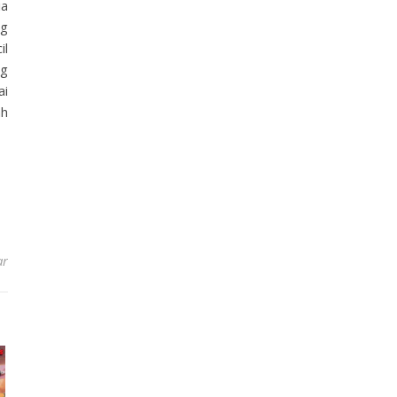
ia
ng
il
ng
ai
ah
ar