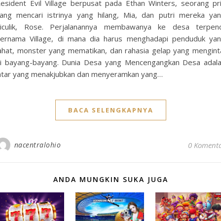
esident Evil Village berpusat pada Ethan Winters, seorang pr
ang mencari istrinya yang hilang, Mia, dan putri mereka ya
iculik, Rose. Perjalanannya membawanya ke desa terpenc
ernama Village, di mana dia harus menghadapi penduduk ya
ahat, monster yang mematikan, dan rahasia gelap yang mengint
i bayang-bayang. Dunia Desa yang Mencengangkan Desa adal
atar yang menakjubkan dan menyeramkan yang…
BACA SELENGKAPNYA
nacentralohio
0 Koment
ANDA MUNGKIN SUKA JUGA