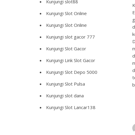
Kunjungi
slot88
K
E
Kunjungi
Slot Online
g
Kunjungi
Slot Online
d
k
Kunjungi
slot gacor 777
D
Kunjungi
Slot Gacor
m
d
Kunjungi
Link Slot Gacor
m
d
Kunjungi
Slot Depo 5000
t
Kunjungi
Slot Pulsa
b
Kunjungi
slot dana
Kunjungi
Slot Lancar138