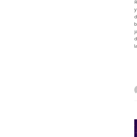
R
y
d
b
j
d
l