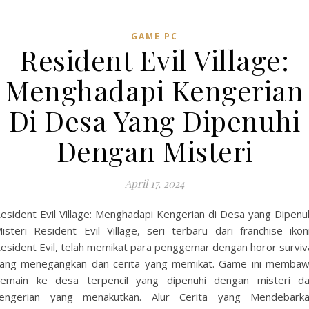
GAME PC
Resident Evil Village:
Menghadapi Kengerian
Di Desa Yang Dipenuhi
Dengan Misteri
April 17, 2024
esident Evil Village: Menghadapi Kengerian di Desa yang Dipenu
isteri Resident Evil Village, seri terbaru dari franchise ikon
esident Evil, telah memikat para penggemar dengan horor surviv
ang menegangkan dan cerita yang memikat. Game ini memba
emain ke desa terpencil yang dipenuhi dengan misteri d
engerian yang menakutkan. Alur Cerita yang Mendebark