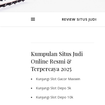
REVIEW SITUS JUDI
Kumpulan Situs Judi
Online Resmi &
Terpercaya 2025
Kunjungi
Slot Gacor Maxwin
Kunjungi
Slot Depo 5k
Kunjungi
Slot Depo 10k