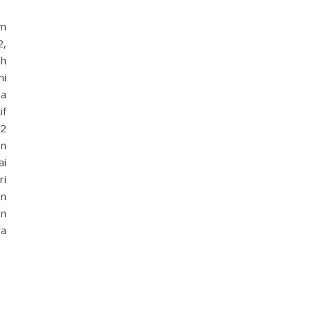
am
2,
ah
ni
sa
if
 2
an
ai
ri
n
an
ra