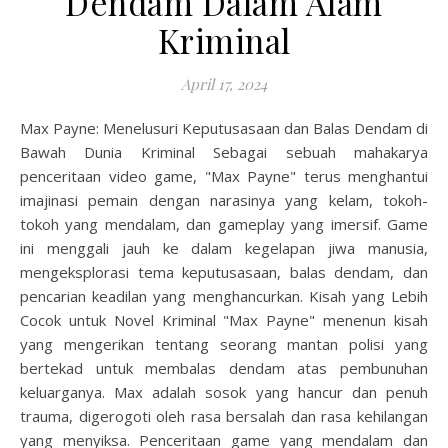
Dendam Dalam Alam
Kriminal
April 17, 2024
Max Payne: Menelusuri Keputusasaan dan Balas Dendam di
Bawah Dunia Kriminal Sebagai sebuah mahakarya
penceritaan video game, "Max Payne" terus menghantui
imajinasi pemain dengan narasinya yang kelam, tokoh-
tokoh yang mendalam, dan gameplay yang imersif. Game
ini menggali jauh ke dalam kegelapan jiwa manusia,
mengeksplorasi tema keputusasaan, balas dendam, dan
pencarian keadilan yang menghancurkan. Kisah yang Lebih
Cocok untuk Novel Kriminal "Max Payne" menenun kisah
yang mengerikan tentang seorang mantan polisi yang
bertekad untuk membalas dendam atas pembunuhan
keluarganya. Max adalah sosok yang hancur dan penuh
trauma, digerogoti oleh rasa bersalah dan rasa kehilangan
yang menyiksa. Penceritaan game yang mendalam dan