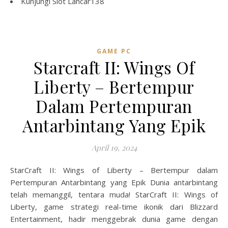
Kunjungi
Slot Lancar138
GAME PC
Starcraft II: Wings Of
Liberty – Bertempur
Dalam Pertempuran
Antarbintang Yang Epik
April 19, 2024
StarCraft II: Wings of Liberty – Bertempur dalam
Pertempuran Antarbintang yang Epik Dunia antarbintang
telah memanggil, tentara muda! StarCraft II: Wings of
Liberty, game strategi real-time ikonik dari Blizzard
Entertainment, hadir menggebrak dunia game dengan