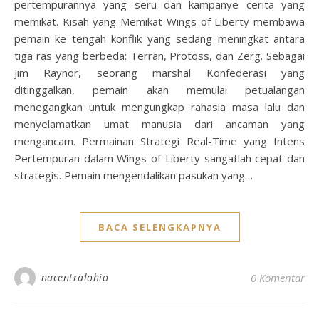
pertempurannya yang seru dan kampanye cerita yang
memikat. Kisah yang Memikat Wings of Liberty membawa
pemain ke tengah konflik yang sedang meningkat antara
tiga ras yang berbeda: Terran, Protoss, dan Zerg. Sebagai
Jim Raynor, seorang marshal Konfederasi yang
ditinggalkan, pemain akan memulai petualangan
menegangkan untuk mengungkap rahasia masa lalu dan
menyelamatkan umat manusia dari ancaman yang
mengancam. Permainan Strategi Real-Time yang Intens
Pertempuran dalam Wings of Liberty sangatlah cepat dan
strategis. Pemain mengendalikan pasukan yang…
BACA SELENGKAPNYA
nacentralohio
0 Komentar