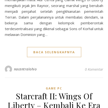
mengikuti jejak Jim Raynor, seorang marshal yang berubah
menjadi penjahat setelah pengkhianatan pemerintah
Terran. Dalam perjalanannya untuk membalas dendam, ia
bekerja sama dengan kelompok pemberontak
terdesentralisasi yang dikenal sebagai Sons of Korhal untuk
melawan Dominion yang…
BACA SELENGKAPNYA
nacentralohio
0 Komentar
GAME PC
Starcraft II: Wings Of
Liberty – Kembali Ke Era