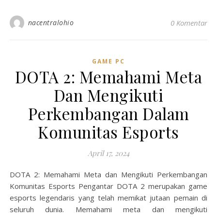
nacentralohio
0 Komentar
GAME PC
DOTA 2: Memahami Meta
Dan Mengikuti
Perkembangan Dalam
Komunitas Esports
April 17, 2024
DOTA 2: Memahami Meta dan Mengikuti Perkembangan
Komunitas Esports Pengantar DOTA 2 merupakan game
esports legendaris yang telah memikat jutaan pemain di
seluruh dunia. Memahami meta dan mengikuti