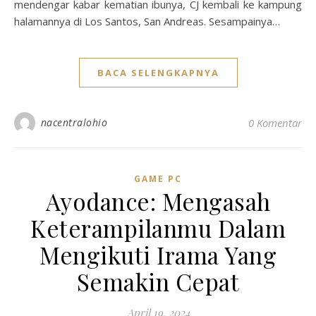
mendengar kabar kematian ibunya, CJ kembali ke kampung
halamannya di Los Santos, San Andreas. Sesampainya…
BACA SELENGKAPNYA
nacentralohio
0 Komentar
GAME PC
Ayodance: Mengasah
Keterampilanmu Dalam
Mengikuti Irama Yang
Semakin Cepat
April 19, 2024