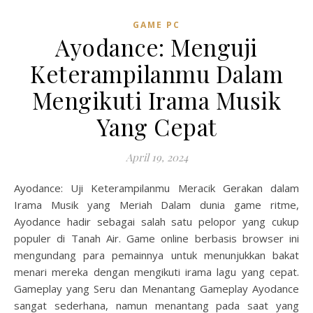
GAME PC
Ayodance: Menguji
Keterampilanmu Dalam
Mengikuti Irama Musik
Yang Cepat
April 19, 2024
Ayodance: Uji Keterampilanmu Meracik Gerakan dalam
Irama Musik yang Meriah Dalam dunia game ritme,
Ayodance hadir sebagai salah satu pelopor yang cukup
populer di Tanah Air. Game online berbasis browser ini
mengundang para pemainnya untuk menunjukkan bakat
menari mereka dengan mengikuti irama lagu yang cepat.
Gameplay yang Seru dan Menantang Gameplay Ayodance
sangat sederhana, namun menantang pada saat yang