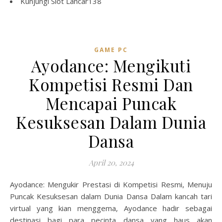
Kunjungi
Slot Lancar138
GAME PC
Ayodance: Mengikuti
Kompetisi Resmi Dan
Mencapai Puncak
Kesuksesan Dalam Dunia
Dansa
April 20, 2024
Ayodance: Mengukir Prestasi di Kompetisi Resmi, Menuju
Puncak Kesuksesan dalam Dunia Dansa Dalam kancah tari
virtual yang kian menggema, Ayodance hadir sebagai
destinasi bagi para pecinta dansa yang haus akan