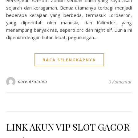
Bersejarah Azeroth adalah sebuah dunia yang kaya akan
sejarah dan keragaman. Benua utamanya terbagi menjadi
beberapa kerajaan yang berbeda, termasuk Lordaeron,
yang diperintah oleh manusia, dan Kalimdor, yang
menampung banyak ras, seperti orc dan night elf. Dunia ini
dipenuhi dengan hutan lebat, pegunungan…
BACA SELENGKAPNYA
nacentralohio
0 Komentar
LINK AKUN VIP SLOT GACOR