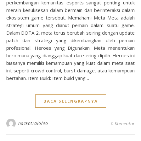
perkembangan komunitas esports sangat penting untuk
meraih kesuksesan dalam bermain dan berinteraksi dalam
ekosistem game tersebut. Memahami Meta Meta adalah
strategi umum yang dianut pemain dalam suatu game.
Dalam DOTA 2, meta terus berubah seiring dengan update
patch dan strategi yang dikembangkan oleh pemain
profesional. Heroes yang Digunakan: Meta menentukan
hero mana yang dianggap kuat dan sering dipilih. Heroes ini
biasanya memiliki kemampuan yang kuat dalam meta saat
ini, seperti crowd control, burst damage, atau kemampuan
bertahan. Item Build: Item build yang…
BACA SELENGKAPNYA
nacentralohio
0 Komentar