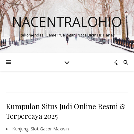
NACENTRALOHIO
Rekomendasi Game PC Ringan, Ngga Bikin HP Panas
Kumpulan Situs Judi Online Resmi &
Terpercaya 2025
Kunjungi
Slot Gacor Maxwin