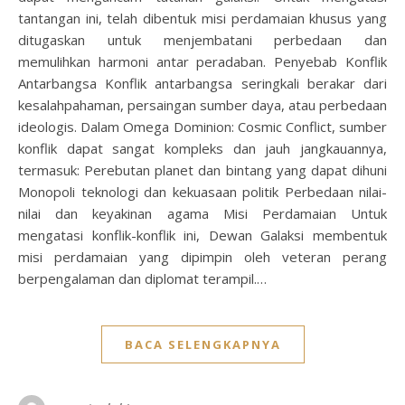
tantangan ini, telah dibentuk misi perdamaian khusus yang
ditugaskan untuk menjembatani perbedaan dan
memulihkan harmoni antar peradaban. Penyebab Konflik
Antarbangsa Konflik antarbangsa seringkali berakar dari
kesalahpahaman, persaingan sumber daya, atau perbedaan
ideologis. Dalam Omega Dominion: Cosmic Conflict, sumber
konflik dapat sangat kompleks dan jauh jangkauannya,
termasuk: Perebutan planet dan bintang yang dapat dihuni
Monopoli teknologi dan kekuasaan politik Perbedaan nilai-
nilai dan keyakinan agama Misi Perdamaian Untuk
mengatasi konflik-konflik ini, Dewan Galaksi membentuk
misi perdamaian yang dipimpin oleh veteran perang
berpengalaman dan diplomat terampil.…
BACA SELENGKAPNYA