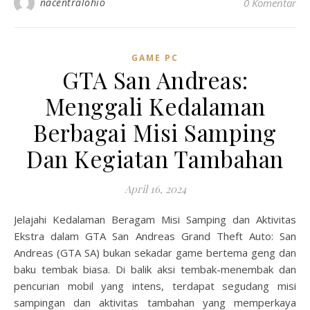
nacentralohio
0 Komentar
GAME PC
GTA San Andreas:
Menggali Kedalaman
Berbagai Misi Samping
Dan Kegiatan Tambahan
April 16, 2024
Jelajahi Kedalaman Beragam Misi Samping dan Aktivitas
Ekstra dalam GTA San Andreas Grand Theft Auto: San
Andreas (GTA SA) bukan sekadar game bertema geng dan
baku tembak biasa. Di balik aksi tembak-menembak dan
pencurian mobil yang intens, terdapat segudang misi
sampingan dan aktivitas tambahan yang memperkaya