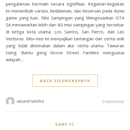
pengalaman bermain secara signifikan. Kegiatan-kegiatan
ini menambah variasi, kedalaman, dan keseruan pada dunia
game yang luas. Misi Sampingan yang Mengesankan GTA
SA menawarkan lebih dari 80 misi sampingan yang tersebar
di ketiga kota utama: Los Santos, San Fierro, dan Las
Venturas. Misi-misi ini menyajikan tantangan dan cerita unik
yang tidak ditemukan dalam alur cerita utama. Tawuran
Geng: Bantu geng Grove Street Families menguasai
wilayah…
BACA SELENGKAPNYA
nacentralohio
0 Komentar
GAME PC