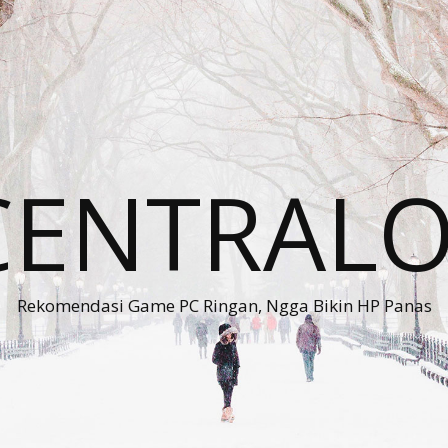
CENTRALO
Rekomendasi Game PC Ringan, Ngga Bikin HP Panas