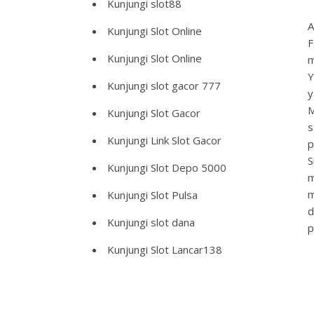
Kunjungi
slot88
A
Kunjungi
Slot Online
F
Kunjungi
Slot Online
m
Y
Kunjungi
slot gacor 777
y
M
Kunjungi
Slot Gacor
s
Kunjungi
Link Slot Gacor
p
S
Kunjungi
Slot Depo 5000
m
m
Kunjungi
Slot Pulsa
d
Kunjungi
slot dana
p
Kunjungi
Slot Lancar138