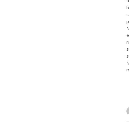
t
b
p
N
e
m
s
s
M
m