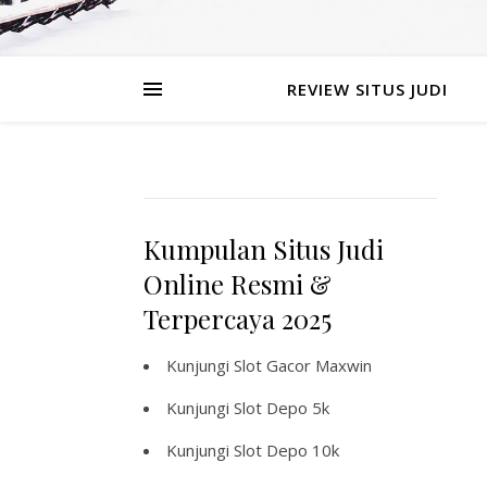
REVIEW SITUS JUDI
Kumpulan Situs Judi
Online Resmi &
Terpercaya 2025
Kunjungi
Slot Gacor Maxwin
Kunjungi
Slot Depo 5k
Kunjungi
Slot Depo 10k