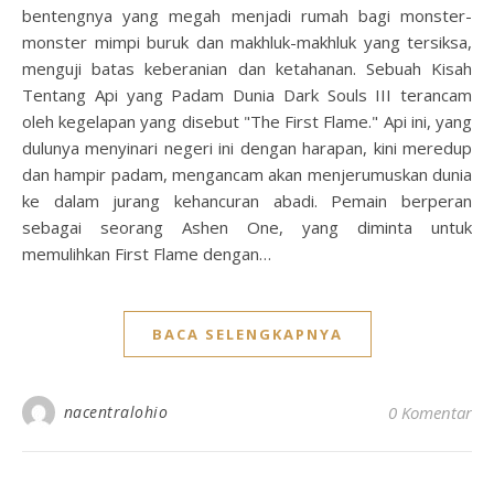
bentengnya yang megah menjadi rumah bagi monster-
monster mimpi buruk dan makhluk-makhluk yang tersiksa,
menguji batas keberanian dan ketahanan. Sebuah Kisah
Tentang Api yang Padam Dunia Dark Souls III terancam
oleh kegelapan yang disebut "The First Flame." Api ini, yang
dulunya menyinari negeri ini dengan harapan, kini meredup
dan hampir padam, mengancam akan menjerumuskan dunia
ke dalam jurang kehancuran abadi. Pemain berperan
sebagai seorang Ashen One, yang diminta untuk
memulihkan First Flame dengan…
BACA SELENGKAPNYA
nacentralohio
0 Komentar