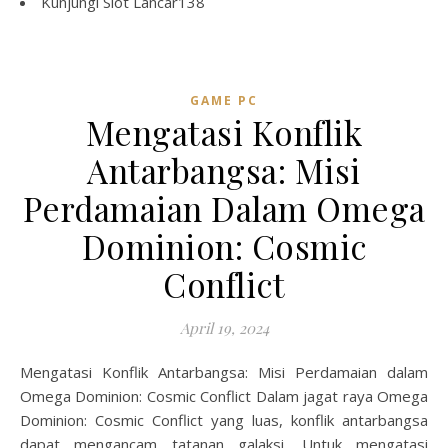
Kunjungi
Slot Lancar138
GAME PC
Mengatasi Konflik
Antarbangsa: Misi
Perdamaian Dalam Omega
Dominion: Cosmic
Conflict
April 19, 2024
Mengatasi Konflik Antarbangsa: Misi Perdamaian dalam
Omega Dominion: Cosmic Conflict Dalam jagat raya Omega
Dominion: Cosmic Conflict yang luas, konflik antarbangsa
dapat mengancam tatanan galaksi. Untuk mengatasi