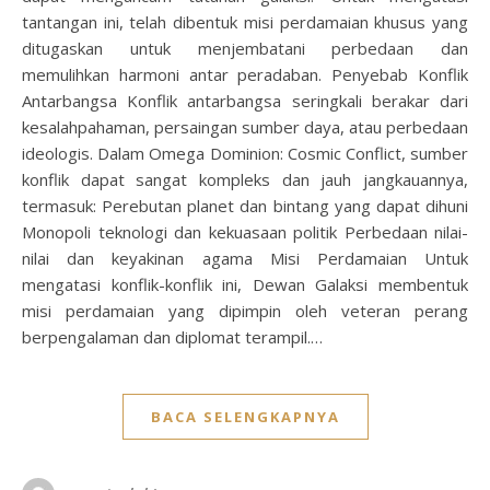
tantangan ini, telah dibentuk misi perdamaian khusus yang
ditugaskan untuk menjembatani perbedaan dan
memulihkan harmoni antar peradaban. Penyebab Konflik
Antarbangsa Konflik antarbangsa seringkali berakar dari
kesalahpahaman, persaingan sumber daya, atau perbedaan
ideologis. Dalam Omega Dominion: Cosmic Conflict, sumber
konflik dapat sangat kompleks dan jauh jangkauannya,
termasuk: Perebutan planet dan bintang yang dapat dihuni
Monopoli teknologi dan kekuasaan politik Perbedaan nilai-
nilai dan keyakinan agama Misi Perdamaian Untuk
mengatasi konflik-konflik ini, Dewan Galaksi membentuk
misi perdamaian yang dipimpin oleh veteran perang
berpengalaman dan diplomat terampil.…
BACA SELENGKAPNYA