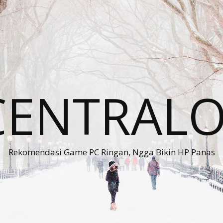
CENTRALO
Rekomendasi Game PC Ringan, Ngga Bikin HP Panas