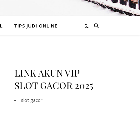
L
TIPS JUDI ONLINE
LINK AKUN VIP
SLOT GACOR 2025
slot gacor