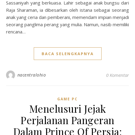
Sassaniyah yang berkuasa. Lahir sebagai anak bungsu dari
Raja Sharaman, ia dibesarkan oleh istana sebagai seorang
anak yang ceria dan pemberani, memendam impian menjadi
seorang panglima perang yang mulia. Namun, nasib memiliki
rencana…
BACA SELENGKAPNYA
nacentralohio
0 Komentar
GAME PC
Menelusuri Jejak
Perjalanan Pangeran
Dalam Prince Of Persia: