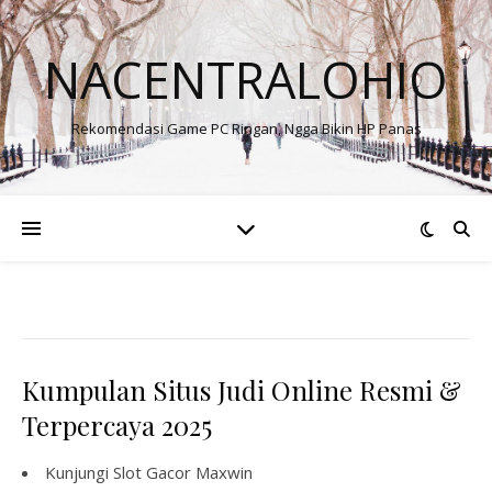
NACENTRALOHIO
Rekomendasi Game PC Ringan, Ngga Bikin HP Panas
Kumpulan Situs Judi Online Resmi &
Terpercaya 2025
Kunjungi
Slot Gacor Maxwin