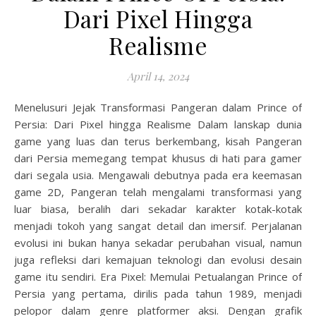
Dari Pixel Hingga
Realisme
April 14, 2024
Menelusuri Jejak Transformasi Pangeran dalam Prince of
Persia: Dari Pixel hingga Realisme Dalam lanskap dunia
game yang luas dan terus berkembang, kisah Pangeran
dari Persia memegang tempat khusus di hati para gamer
dari segala usia. Mengawali debutnya pada era keemasan
game 2D, Pangeran telah mengalami transformasi yang
luar biasa, beralih dari sekadar karakter kotak-kotak
menjadi tokoh yang sangat detail dan imersif. Perjalanan
evolusi ini bukan hanya sekadar perubahan visual, namun
juga refleksi dari kemajuan teknologi dan evolusi desain
game itu sendiri. Era Pixel: Memulai Petualangan Prince of
Persia yang pertama, dirilis pada tahun 1989, menjadi
pelopor dalam genre platformer aksi. Dengan grafik