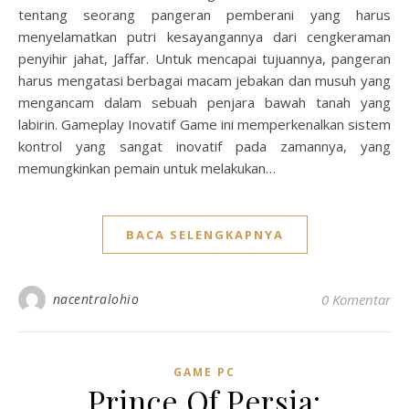
tentang seorang pangeran pemberani yang harus
menyelamatkan putri kesayangannya dari cengkeraman
penyihir jahat, Jaffar. Untuk mencapai tujuannya, pangeran
harus mengatasi berbagai macam jebakan dan musuh yang
mengancam dalam sebuah penjara bawah tanah yang
labirin. Gameplay Inovatif Game ini memperkenalkan sistem
kontrol yang sangat inovatif pada zamannya, yang
memungkinkan pemain untuk melakukan…
BACA SELENGKAPNYA
nacentralohio
0 Komentar
GAME PC
Prince Of Persia: