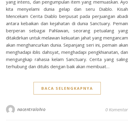
yang intens, dan pengumpulan item yang memuaskan. Ayo
kita menyelami dunia gelap dan seru Diablo. Kisah
Mencekam Cerita Diablo berpusat pada perjuangan abadi
antara kebaikan dan kejahatan di dunia Sanctuary. Pemain
berperan sebagai Pahlawan, seorang petualang yang
ditakdirkan untuk melawan kekuatan jahat yang mengancam
akan menghancurkan dunia. Sepanjang seri ini, pemain akan
menghadapi iblis dahsyat, menghadapi pengkhianatan, dan
mengungkap rahasia kelam Sanctuary. Cerita yang saling
terhubung dan ditulis dengan baik akan membuat…
BACA SELENGKAPNYA
nacentralohio
0 Komentar