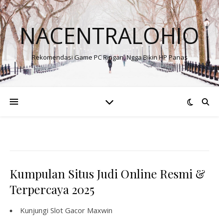
NACENTRALOHIO
Rekomendasi Game PC Ringan, Ngga Bikin HP Panas
Kumpulan Situs Judi Online Resmi &
Terpercaya 2025
Kunjungi
Slot Gacor Maxwin