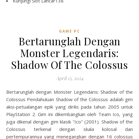
Kunjungi
Slot Lancar138
GAME PC
Bertarunglah Dengan
Monster Legendaris:
Shadow Of The Colossus
April 15, 2024
Bertarunglah dengan Monster Legendaris: Shadow of the
Colossus Pendahuluan Shadow of the Colossus adalah gim
aksi-petualangan epik yang dirilis pada tahun 2005 untuk
PlayStation 2. Gim ini dikembangkan oleh Team Ico, yang
juga dikenal dengan gim klasik "Ico" (2001). Shadow of the
Colossus terkenal dengan skala kolosal dan
pertempurannya yang menegangkan dengan 16 colossus