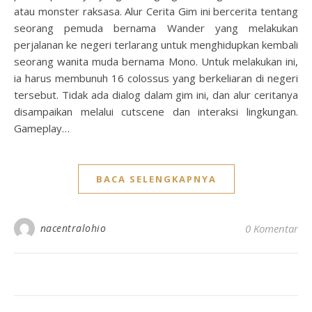
atau monster raksasa. Alur Cerita Gim ini bercerita tentang
seorang pemuda bernama Wander yang melakukan
perjalanan ke negeri terlarang untuk menghidupkan kembali
seorang wanita muda bernama Mono. Untuk melakukan ini,
ia harus membunuh 16 colossus yang berkeliaran di negeri
tersebut. Tidak ada dialog dalam gim ini, dan alur ceritanya
disampaikan melalui cutscene dan interaksi lingkungan.
Gameplay…
BACA SELENGKAPNYA
nacentralohio
0 Komentar