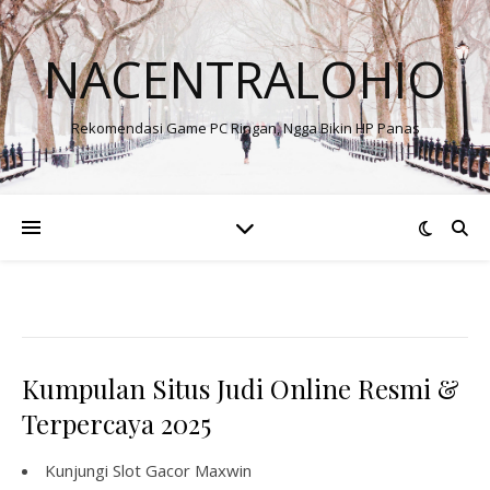
NACENTRALOHIO
Rekomendasi Game PC Ringan, Ngga Bikin HP Panas
Kumpulan Situs Judi Online Resmi &
Terpercaya 2025
Kunjungi
Slot Gacor Maxwin