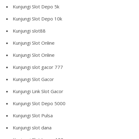
Kunjungi
Slot Depo 5k
Kunjungi
Slot Depo 10k
Kunjungi
slot88
Kunjungi
Slot Online
Kunjungi
Slot Online
Kunjungi
slot gacor 777
Kunjungi
Slot Gacor
Kunjungi
Link Slot Gacor
Kunjungi
Slot Depo 5000
Kunjungi
Slot Pulsa
Kunjungi
slot dana