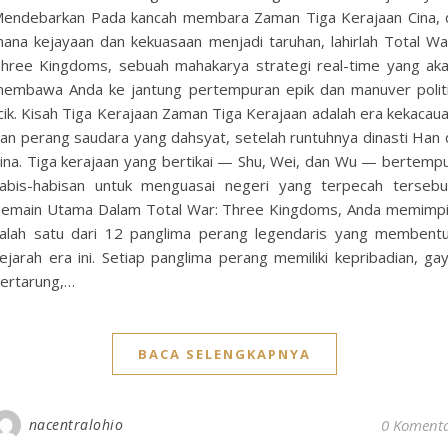
endebarkan Pada kancah membara Zaman Tiga Kerajaan Cina, 
ana kejayaan dan kekuasaan menjadi taruhan, lahirlah Total Wa
hree Kingdoms, sebuah mahakarya strategi real-time yang ak
embawa Anda ke jantung pertempuran epik dan manuver polit
icik. Kisah Tiga Kerajaan Zaman Tiga Kerajaan adalah era kekacau
an perang saudara yang dahsyat, setelah runtuhnya dinasti Han 
ina. Tiga kerajaan yang bertikai — Shu, Wei, dan Wu — bertemp
abis-habisan untuk menguasai negeri yang terpecah tersebu
emain Utama Dalam Total War: Three Kingdoms, Anda memimp
alah satu dari 12 panglima perang legendaris yang membent
ejarah era ini. Setiap panglima perang memiliki kepribadian, ga
ertarung,…
BACA SELENGKAPNYA
nacentralohio
0 Koment