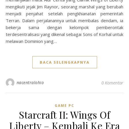
mengikuti jejak Jim Raynor, seorang marshal yang berubah
menjadi penjahat setelah pengkhianatan pemerintah
Terran. Dalam perjalanannya untuk membalas dendam, ia
bekerja sama dengan kelompok pemberontak
terdesentralisasi yang dikenal sebagai Sons of Korhal untuk
melawan Dominion yang…
BACA SELENGKAPNYA
nacentralohio
0 Komentar
GAME PC
Starcraft II: Wings Of
Liberty – Kembali Ke Era