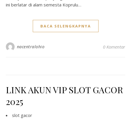
ini berlatar di alam semesta Koprulu…
BACA SELENGKAPNYA
nacentralohio
0 Komentar
LINK AKUN VIP SLOT GACOR
2025
slot gacor