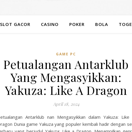
SLOT GACOR
CASINO
POKER
BOLA
TOGE
GAME PC
Petualangan Antarklub
Yang Mengasyikkan:
Yakuza: Like A Dragon
April 18, 2024
etualangan Antarklub nan Mengasyikkan dalam Yakuza: Like
ragon Dunia game Yakuza yang populer kembali hadir dengan se
erbaru yang berjudul Yakuza: Like a Dragon. Menampilkan gen