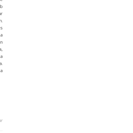
ub
ur
n.
is
za
an
a,
ya
a.
ya
ar