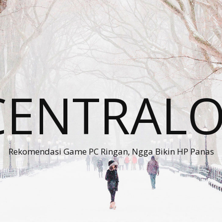
CENTRALO
Rekomendasi Game PC Ringan, Ngga Bikin HP Panas