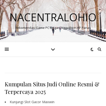
NACENTRALOHIO
Rekomendasi Game PC Ringan, Ngga Bikin HP Panas
Kumpulan Situs Judi Online Resmi &
Terpercaya 2025
Kunjungi
Slot Gacor Maxwin