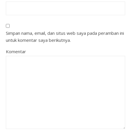
Simpan nama, email, dan situs web saya pada peramban ini
untuk komentar saya berikutnya.
Komentar