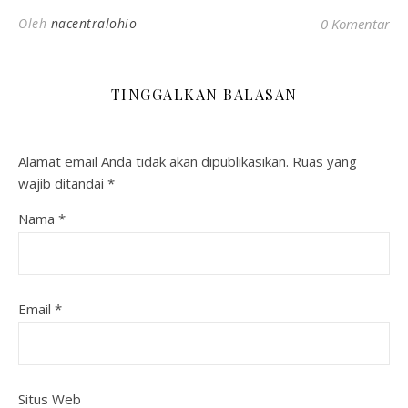
Oleh
nacentralohio
0 Komentar
TINGGALKAN BALASAN
Alamat email Anda tidak akan dipublikasikan.
Ruas yang
wajib ditandai
*
Nama
*
Email
*
Situs Web