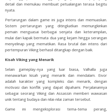
detail dan memukau membuat petualangan terasa begitu
nyata.
Pertarungan dalam game ini juga intens dan memuaskan.
Sistem pertarungan yang ditingkatkan memungkinkan
pemain menguasai berbagai senjata dan keterampilan,
mulai dari kapak bermata dua yang kejam hingga serangan
menyelinap yang mematikan. Rasa brutal dan intens dari
pertempuran Viking berhasil ditangkap dengan baik.
Kisah Viking yang Menarik
Selain gameplay-nya yang luar biasa, Valhalla juga
menawarkan kisah yang menarik dan mendalam. Eivor
adalah karakter yang kompleks dan menarik, dengan
motivasi dan konflik yang dapat dipahami. Perjalanannya
sebagai seorang Viking dan Assassin memberi wawasan
unik tentang budaya dan nilai-nilai zaman tersebut.
Game ini mengeksplorasi tema-tema perang,