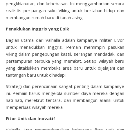
pengkhianatan, dan kebebasan. Ini menggambarkan secara
realistis perjuangan suku Viking untuk bertahan hidup dan
membangun rumah baru di tanah asing.
Penaklukan Inggris yang Epik
Bagian utama dari Valhalla adalah kampanye militer Eivor
untuk menaklukkan Inggris. Pemain memimpin pasukan
Viking dalam pengepungan kastil, serangan mendadak, dan
pertempuran terbuka yang memikat. Setiap wilayah baru
yang ditaklukkan membuka area baru untuk dijelajahi dan
tantangan baru untuk dihadapi.
Strategi dan perencanaan sangat penting dalam kampanye
ini. Pemain harus mengelola sumber daya mereka dengan
hati-hati, merekrut tentara, dan membangun aliansi untuk
memperluas wilayah mereka.
Fitur Unik dan Inovatif
Valhalla juga memperkenalkan beberapa fitur unik dan