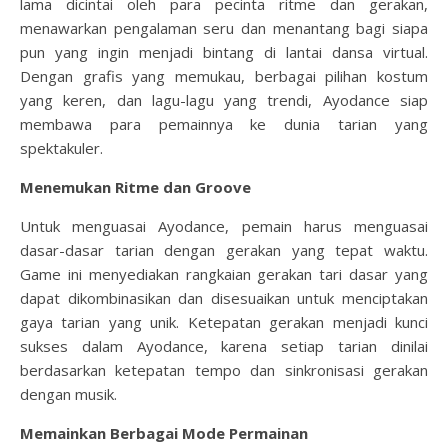
lama dicintai oleh para pecinta ritme dan gerakan,
menawarkan pengalaman seru dan menantang bagi siapa
pun yang ingin menjadi bintang di lantai dansa virtual.
Dengan grafis yang memukau, berbagai pilihan kostum
yang keren, dan lagu-lagu yang trendi, Ayodance siap
membawa para pemainnya ke dunia tarian yang
spektakuler.
Menemukan Ritme dan Groove
Untuk menguasai Ayodance, pemain harus menguasai
dasar-dasar tarian dengan gerakan yang tepat waktu.
Game ini menyediakan rangkaian gerakan tari dasar yang
dapat dikombinasikan dan disesuaikan untuk menciptakan
gaya tarian yang unik. Ketepatan gerakan menjadi kunci
sukses dalam Ayodance, karena setiap tarian dinilai
berdasarkan ketepatan tempo dan sinkronisasi gerakan
dengan musik.
Memainkan Berbagai Mode Permainan