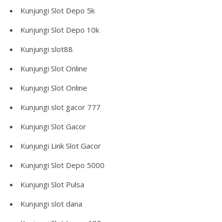
Kunjungi
Slot Depo 5k
Kunjungi
Slot Depo 10k
Kunjungi
slot88
Kunjungi
Slot Online
Kunjungi
Slot Online
Kunjungi
slot gacor 777
Kunjungi
Slot Gacor
Kunjungi
Link Slot Gacor
Kunjungi
Slot Depo 5000
Kunjungi
Slot Pulsa
Kunjungi
slot dana