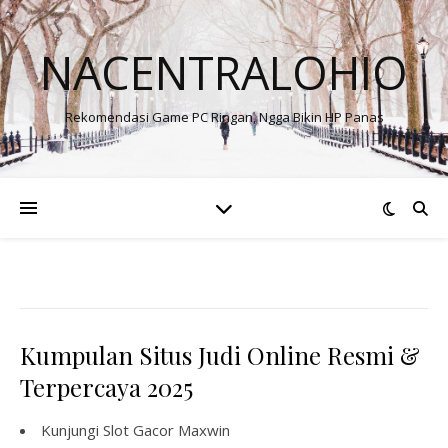
NACENTRALOHIO
Rekomendasi Game PC Ringan, Ngga Bikin HP Panas
Kumpulan Situs Judi Online Resmi &
Terpercaya 2025
Kunjungi
Slot Gacor Maxwin