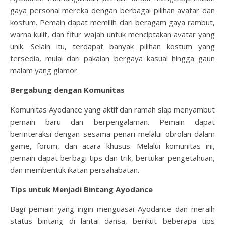
gaya personal mereka dengan berbagai pilihan avatar dan
kostum. Pemain dapat memilih dari beragam gaya rambut,
warna kulit, dan fitur wajah untuk menciptakan avatar yang
unik. Selain itu, terdapat banyak pilihan kostum yang
tersedia, mulai dari pakaian bergaya kasual hingga gaun
malam yang glamor.
Bergabung dengan Komunitas
Komunitas Ayodance yang aktif dan ramah siap menyambut
pemain baru dan berpengalaman. Pemain dapat
berinteraksi dengan sesama penari melalui obrolan dalam
game, forum, dan acara khusus. Melalui komunitas ini,
pemain dapat berbagi tips dan trik, bertukar pengetahuan,
dan membentuk ikatan persahabatan.
Tips untuk Menjadi Bintang Ayodance
Bagi pemain yang ingin menguasai Ayodance dan meraih
status bintang di lantai dansa, berikut beberapa tips