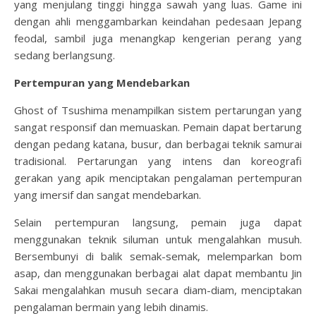
yang menjulang tinggi hingga sawah yang luas. Game ini
dengan ahli menggambarkan keindahan pedesaan Jepang
feodal, sambil juga menangkap kengerian perang yang
sedang berlangsung.
Pertempuran yang Mendebarkan
Ghost of Tsushima menampilkan sistem pertarungan yang
sangat responsif dan memuaskan. Pemain dapat bertarung
dengan pedang katana, busur, dan berbagai teknik samurai
tradisional. Pertarungan yang intens dan koreografi
gerakan yang apik menciptakan pengalaman pertempuran
yang imersif dan sangat mendebarkan.
Selain pertempuran langsung, pemain juga dapat
menggunakan teknik siluman untuk mengalahkan musuh.
Bersembunyi di balik semak-semak, melemparkan bom
asap, dan menggunakan berbagai alat dapat membantu Jin
Sakai mengalahkan musuh secara diam-diam, menciptakan
pengalaman bermain yang lebih dinamis.