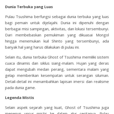
Dunia Terbuka yang Luas
Pulau Tsushima berfungsi sebagai dunia terbuka yang luas
bagi pemain untuk dijelajahi. Dunia ini dipenuhi dengan
berbagai misi sampingan, aktivitas, dan lokasi tersembunyi.
Dari membebaskan pemukiman yang dikuasai Mongol
hingga menemukan kuil Shinto yang tersembunyi, ada
banyak hal yang harus dilakukan di pulau ini.
Selain itu, dunia terbuka Ghost of Tsushima memiliki sistem
cuaca dinamis dan siklus siang-malam. Hujan yang deras
dapat mengubah medan perang, sementara malam yang
gelap memberikan kesempatan untuk serangan siluman.
Detail-detail ini menambahkan lapisan imersi dan realisme
pada dunia game.
Legenda Mistis
Selain aspek sejarah yang kuat, Ghost of Tsushima juga
menenun unsur mistis ke dalam alur ceritanya. Pulau