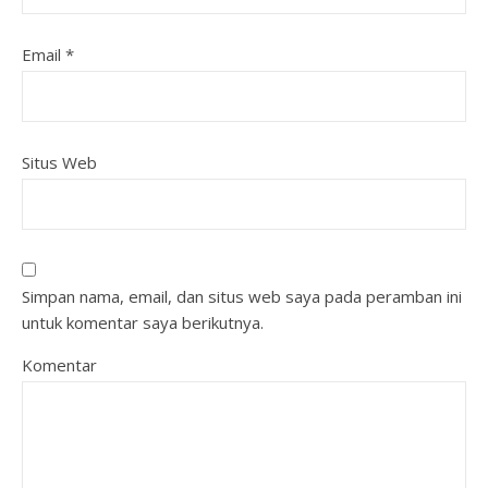
Email
*
Situs Web
Simpan nama, email, dan situs web saya pada peramban ini
untuk komentar saya berikutnya.
Komentar