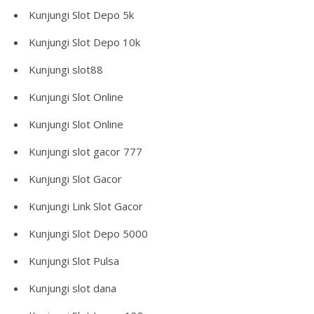
Kunjungi
Slot Depo 5k
Kunjungi
Slot Depo 10k
Kunjungi
slot88
Kunjungi
Slot Online
Kunjungi
Slot Online
Kunjungi
slot gacor 777
Kunjungi
Slot Gacor
Kunjungi
Link Slot Gacor
Kunjungi
Slot Depo 5000
Kunjungi
Slot Pulsa
Kunjungi
slot dana