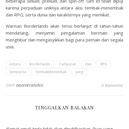
beberapa sekuel, prekuel, dan spin-off. Gim ini telah dipuji
karena perpaduan uniknya antara aksi tembak-menembak
dan RPG, serta dunia dan karakternya yang memikat.
Warisan Borderlands akan terus berlanjut di tahun-tahun
mendatang, menjamin pengalaman bermain yang
menghibur dan mengasyikkan bagi para pemain dari segala
usia.
Antara
Borderlands
Campuran
dan
RPG
Sempurna
TembakMenembak
yang
Oleh
nacentralohio
0 Komentar
TINGGALKAN BALASAN
Alamat email Anda tidak akan dipublikasikan.
Ruas yang