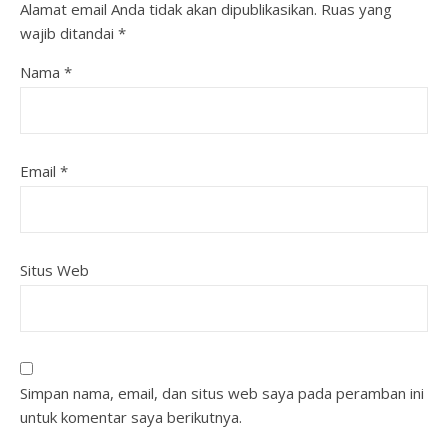
Alamat email Anda tidak akan dipublikasikan.
Ruas yang
wajib ditandai
*
Nama
*
Email
*
Situs Web
Simpan nama, email, dan situs web saya pada peramban ini
untuk komentar saya berikutnya.