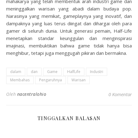
mahakarya yang telah membentuk arah industri game dan
meninggalkan warisan yang abadi dalam budaya pop.
Narasinya yang memikat, gameplaynya yang inovatif, dan
dampaknya yang luas terus diingat dan dihargai oleh para
gamer di seluruh dunia. Untuk generasi pemain, Half-Life
menetapkan standar keunggulan dan menginspirasi
imajinasi, membuktikan bahwa game tidak hanya bisa
menghibur, tetapi juga menggugah pikiran dan bermakna.
dalam
dan
Game
HalfLife
Industri
Membahas
Pengaruhnya
Warisan
Oleh
nacentralohio
0 Komentar
TINGGALKAN BALASAN