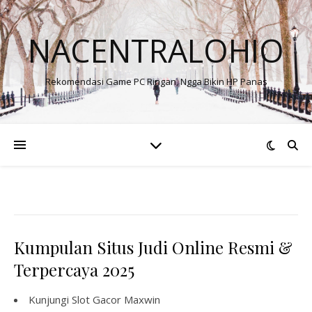
NACENTRALOHIO
Rekomendasi Game PC Ringan, Ngga Bikin HP Panas
Kumpulan Situs Judi Online Resmi &
Terpercaya 2025
Kunjungi
Slot Gacor Maxwin