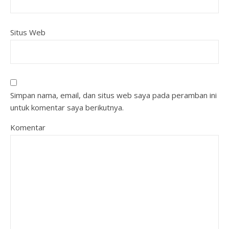
Situs Web
Simpan nama, email, dan situs web saya pada peramban ini
untuk komentar saya berikutnya.
Komentar