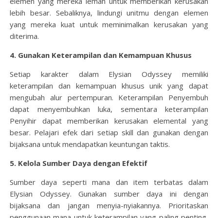
elemen yang mereka lemah untuk memberikan kerusakan
lebih besar. Sebaliknya, lindungi unitmu dengan elemen
yang mereka kuat untuk meminimalkan kerusakan yang
diterima.
4. Gunakan Keterampilan dan Kemampuan Khusus
Setiap karakter dalam Elysian Odyssey memiliki
keterampilan dan kemampuan khusus unik yang dapat
mengubah alur pertempuran. Keterampilan Penyembuh
dapat menyembuhkan luka, sementara keterampilan
Penyihir dapat memberikan kerusakan elemental yang
besar. Pelajari efek dari setiap skill dan gunakan dengan
bijaksana untuk mendapatkan keuntungan taktis.
5. Kelola Sumber Daya dengan Efektif
Sumber daya seperti mana dan item terbatas dalam
Elysian Odyssey. Gunakan sumber daya ini dengan
bijaksana dan jangan menyia-nyiakannya. Prioritaskan
penggunaan mana untuk keterampilan yang paling penting,