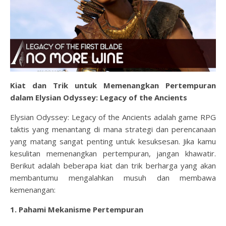
Kiat dan Trik untuk Memenangkan Pertempuran
dalam Elysian Odyssey: Legacy of the Ancients
Elysian Odyssey: Legacy of the Ancients adalah game RPG
taktis yang menantang di mana strategi dan perencanaan
yang matang sangat penting untuk kesuksesan. Jika kamu
kesulitan memenangkan pertempuran, jangan khawatir.
Berikut adalah beberapa kiat dan trik berharga yang akan
membantumu mengalahkan musuh dan membawa
kemenangan:
1. Pahami Mekanisme Pertempuran