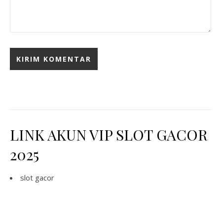
LINK AKUN VIP SLOT GACOR
2025
slot gacor