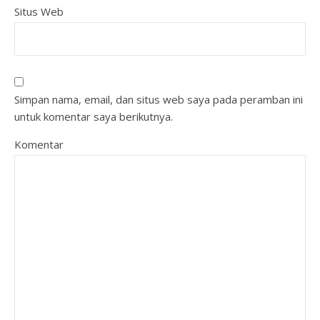
Situs Web
Simpan nama, email, dan situs web saya pada peramban ini
untuk komentar saya berikutnya.
Komentar