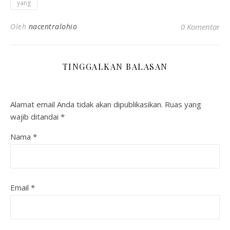
yang
Oleh
nacentralohio
0 Komentar
TINGGALKAN BALASAN
Alamat email Anda tidak akan dipublikasikan.
Ruas yang
wajib ditandai
*
Nama
*
Email
*