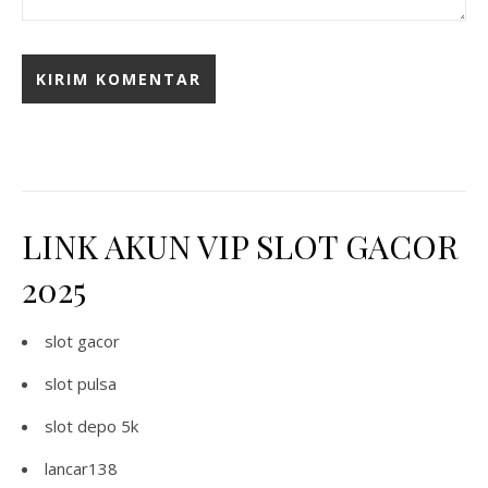
LINK AKUN VIP SLOT GACOR
2025
slot gacor
slot pulsa
slot depo 5k
lancar138