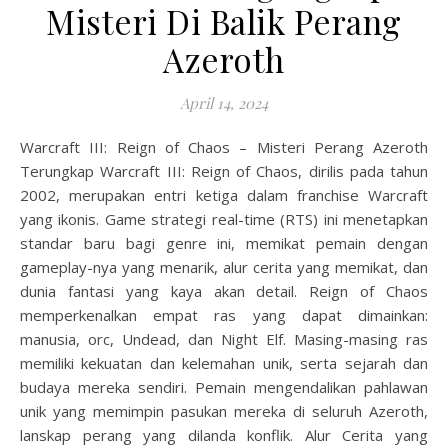
Misteri Di Balik Perang
Azeroth
April 14, 2024
Warcraft III: Reign of Chaos – Misteri Perang Azeroth
Terungkap Warcraft III: Reign of Chaos, dirilis pada tahun
2002, merupakan entri ketiga dalam franchise Warcraft
yang ikonis. Game strategi real-time (RTS) ini menetapkan
standar baru bagi genre ini, memikat pemain dengan
gameplay-nya yang menarik, alur cerita yang memikat, dan
dunia fantasi yang kaya akan detail. Reign of Chaos
memperkenalkan empat ras yang dapat dimainkan:
manusia, orc, Undead, dan Night Elf. Masing-masing ras
memiliki kekuatan dan kelemahan unik, serta sejarah dan
budaya mereka sendiri. Pemain mengendalikan pahlawan
unik yang memimpin pasukan mereka di seluruh Azeroth,
lanskap perang yang dilanda konflik. Alur Cerita yang