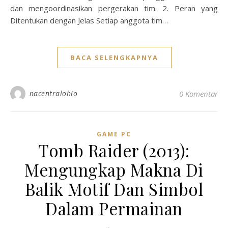
dan mengoordinasikan pergerakan tim. 2. Peran yang
Ditentukan dengan Jelas Setiap anggota tim…
BACA SELENGKAPNYA
nacentralohio
0 Komentar
GAME PC
Tomb Raider (2013):
Mengungkap Makna Di
Balik Motif Dan Simbol
Dalam Permainan