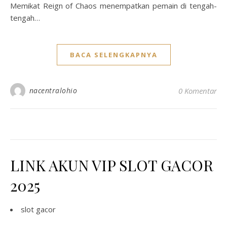
Memikat Reign of Chaos menempatkan pemain di tengah-
tengah…
BACA SELENGKAPNYA
nacentralohio
0 Komentar
LINK AKUN VIP SLOT GACOR
2025
slot gacor