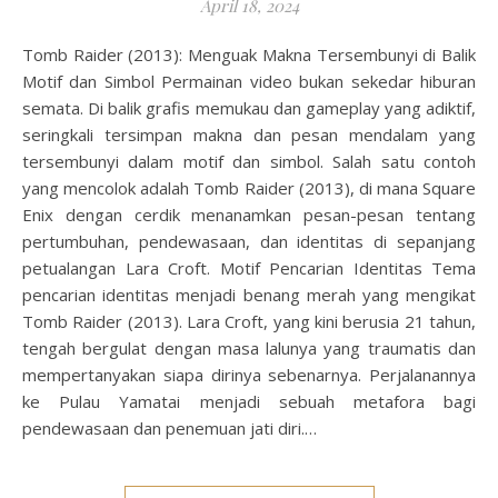
April 18, 2024
Tomb Raider (2013): Menguak Makna Tersembunyi di Balik
Motif dan Simbol Permainan video bukan sekedar hiburan
semata. Di balik grafis memukau dan gameplay yang adiktif,
seringkali tersimpan makna dan pesan mendalam yang
tersembunyi dalam motif dan simbol. Salah satu contoh
yang mencolok adalah Tomb Raider (2013), di mana Square
Enix dengan cerdik menanamkan pesan-pesan tentang
pertumbuhan, pendewasaan, dan identitas di sepanjang
petualangan Lara Croft. Motif Pencarian Identitas Tema
pencarian identitas menjadi benang merah yang mengikat
Tomb Raider (2013). Lara Croft, yang kini berusia 21 tahun,
tengah bergulat dengan masa lalunya yang traumatis dan
mempertanyakan siapa dirinya sebenarnya. Perjalanannya
ke Pulau Yamatai menjadi sebuah metafora bagi
pendewasaan dan penemuan jati diri.…