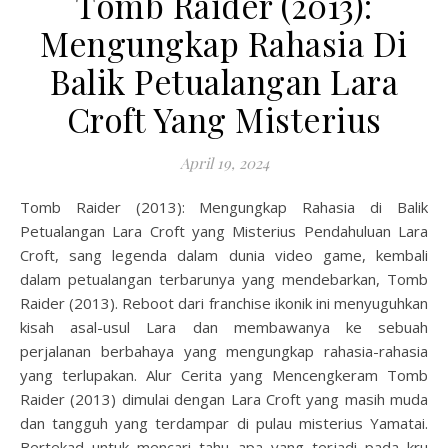
Tomb Raider (2013):
Mengungkap Rahasia Di
Balik Petualangan Lara
Croft Yang Misterius
April 19, 2024
Tomb Raider (2013): Mengungkap Rahasia di Balik
Petualangan Lara Croft yang Misterius Pendahuluan Lara
Croft, sang legenda dalam dunia video game, kembali
dalam petualangan terbarunya yang mendebarkan, Tomb
Raider (2013). Reboot dari franchise ikonik ini menyuguhkan
kisah asal-usul Lara dan membawanya ke sebuah
perjalanan berbahaya yang mengungkap rahasia-rahasia
yang terlupakan. Alur Cerita yang Mencengkeram Tomb
Raider (2013) dimulai dengan Lara Croft yang masih muda
dan tangguh yang terdampar di pulau misterius Yamatai.
Bertekad untuk mencari tahu apa yang terjadi pada kru