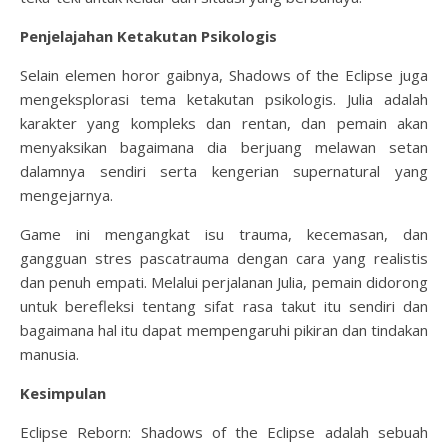
Penjelajahan Ketakutan Psikologis
Selain elemen horor gaibnya, Shadows of the Eclipse juga
mengeksplorasi tema ketakutan psikologis. Julia adalah
karakter yang kompleks dan rentan, dan pemain akan
menyaksikan bagaimana dia berjuang melawan setan
dalamnya sendiri serta kengerian supernatural yang
mengejarnya.
Game ini mengangkat isu trauma, kecemasan, dan
gangguan stres pascatrauma dengan cara yang realistis
dan penuh empati. Melalui perjalanan Julia, pemain didorong
untuk berefleksi tentang sifat rasa takut itu sendiri dan
bagaimana hal itu dapat mempengaruhi pikiran dan tindakan
manusia.
Kesimpulan
Eclipse Reborn: Shadows of the Eclipse adalah sebuah