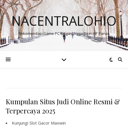
NACENTRALOHIO
Rekomendasi Game PC Ringan, Ngga Bikin HP Panas
Kumpulan Situs Judi Online Resmi &
Terpercaya 2025
Kunjungi
Slot Gacor Maxwin