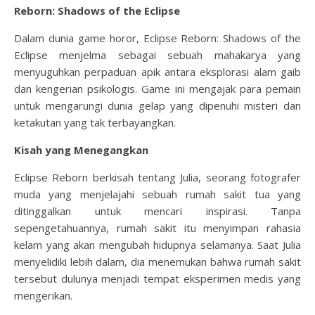
Reborn: Shadows of the Eclipse
Dalam dunia game horor, Eclipse Reborn: Shadows of the
Eclipse menjelma sebagai sebuah mahakarya yang
menyuguhkan perpaduan apik antara eksplorasi alam gaib
dan kengerian psikologis. Game ini mengajak para pemain
untuk mengarungi dunia gelap yang dipenuhi misteri dan
ketakutan yang tak terbayangkan.
Kisah yang Menegangkan
Eclipse Reborn berkisah tentang Julia, seorang fotografer
muda yang menjelajahi sebuah rumah sakit tua yang
ditinggalkan untuk mencari inspirasi. Tanpa
sepengetahuannya, rumah sakit itu menyimpan rahasia
kelam yang akan mengubah hidupnya selamanya. Saat Julia
menyelidiki lebih dalam, dia menemukan bahwa rumah sakit
tersebut dulunya menjadi tempat eksperimen medis yang
mengerikan.