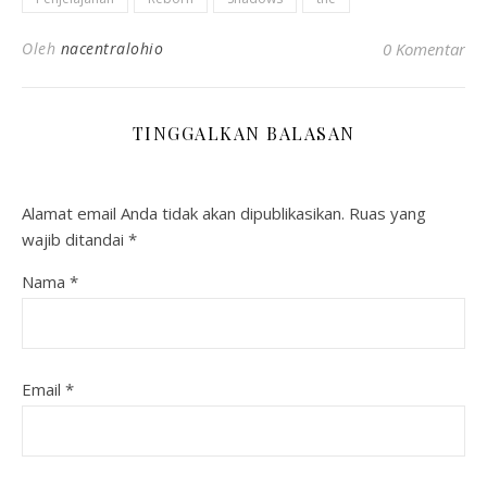
Oleh
nacentralohio
0 Komentar
TINGGALKAN BALASAN
Alamat email Anda tidak akan dipublikasikan.
Ruas yang
wajib ditandai
*
Nama
*
Email
*