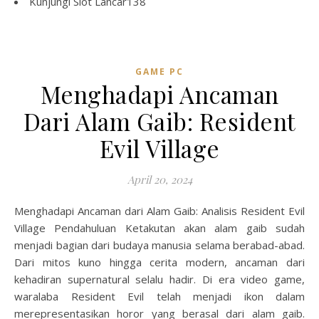
Kunjungi
Slot Lancar138
GAME PC
Menghadapi Ancaman
Dari Alam Gaib: Resident
Evil Village
April 20, 2024
Menghadapi Ancaman dari Alam Gaib: Analisis Resident Evil
Village Pendahuluan Ketakutan akan alam gaib sudah
menjadi bagian dari budaya manusia selama berabad-abad.
Dari mitos kuno hingga cerita modern, ancaman dari
kehadiran supernatural selalu hadir. Di era video game,
waralaba Resident Evil telah menjadi ikon dalam
merepresentasikan horor yang berasal dari alam gaib.