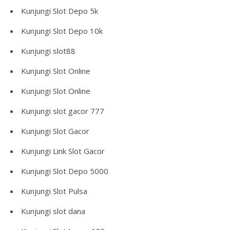
Kunjungi
Slot Depo 5k
Kunjungi
Slot Depo 10k
Kunjungi
slot88
Kunjungi
Slot Online
Kunjungi
Slot Online
Kunjungi
slot gacor 777
Kunjungi
Slot Gacor
Kunjungi
Link Slot Gacor
Kunjungi
Slot Depo 5000
Kunjungi
Slot Pulsa
Kunjungi
slot dana