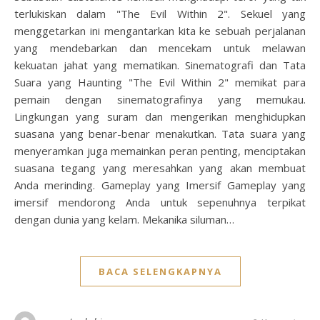
terlukiskan dalam "The Evil Within 2". Sekuel yang
menggetarkan ini mengantarkan kita ke sebuah perjalanan
yang mendebarkan dan mencekam untuk melawan
kekuatan jahat yang mematikan. Sinematografi dan Tata
Suara yang Haunting "The Evil Within 2" memikat para
pemain dengan sinematografinya yang memukau.
Lingkungan yang suram dan mengerikan menghidupkan
suasana yang benar-benar menakutkan. Tata suara yang
menyeramkan juga memainkan peran penting, menciptakan
suasana tegang yang meresahkan yang akan membuat
Anda merinding. Gameplay yang Imersif Gameplay yang
imersif mendorong Anda untuk sepenuhnya terpikat
dengan dunia yang kelam. Mekanika siluman…
BACA SELENGKAPNYA