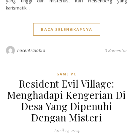
yang tinggi dan misterius, Karl Heisenberg yang
karismatik…
BACA SELENGKAPNYA
nacentralohio
0 Komentar
GAME PC
Resident Evil Village:
Menghadapi Kengerian Di
Desa Yang Dipenuhi
Dengan Misteri
April 17, 2024