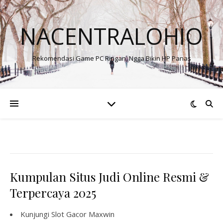
NACENTRALOHIO
Rekomendasi Game PC Ringan, Ngga Bikin HP Panas
Kumpulan Situs Judi Online Resmi &
Terpercaya 2025
Kunjungi
Slot Gacor Maxwin