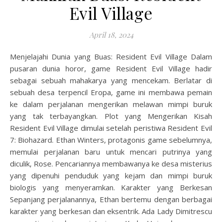
Evil Village
April 18, 2024
Menjelajahi Dunia yang Buas: Resident Evil Village Dalam
pusaran dunia horor, game Resident Evil Village hadir
sebagai sebuah mahakarya yang mencekam. Berlatar di
sebuah desa terpencil Eropa, game ini membawa pemain
ke dalam perjalanan mengerikan melawan mimpi buruk
yang tak terbayangkan. Plot yang Mengerikan Kisah
Resident Evil Village dimulai setelah peristiwa Resident Evil
7: Biohazard. Ethan Winters, protagonis game sebelumnya,
memulai perjalanan baru untuk mencari putrinya yang
diculik, Rose. Pencariannya membawanya ke desa misterius
yang dipenuhi penduduk yang kejam dan mimpi buruk
biologis yang menyeramkan. Karakter yang Berkesan
Sepanjang perjalanannya, Ethan bertemu dengan berbagai
karakter yang berkesan dan eksentrik. Ada Lady Dimitrescu