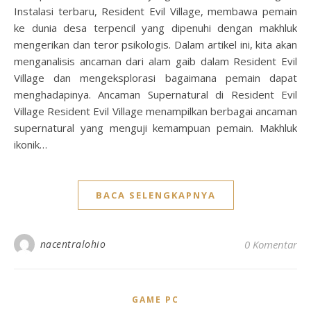
Instalasi terbaru, Resident Evil Village, membawa pemain
ke dunia desa terpencil yang dipenuhi dengan makhluk
mengerikan dan teror psikologis. Dalam artikel ini, kita akan
menganalisis ancaman dari alam gaib dalam Resident Evil
Village dan mengeksplorasi bagaimana pemain dapat
menghadapinya. Ancaman Supernatural di Resident Evil
Village Resident Evil Village menampilkan berbagai ancaman
supernatural yang menguji kemampuan pemain. Makhluk
ikonik…
BACA SELENGKAPNYA
nacentralohio
0 Komentar
GAME PC