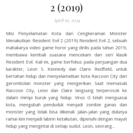
2 (2019)
April 16, 2024
Misi Penyelamatan Kota dari Cengkeraman Monster
Menakutkan: Resident Evil 2 (2019) Resident Evil 2, sebuah
mahakarya video game horor yang dirilis pada tahun 2019,
membawa kembali suasana mencekam dari seri klasik
Resident Evil. Kali ini, game berfokus pada perjuangan dua
karakter, Leon S. Kennedy dan Claire Redfield, untuk
bertahan hidup dan menyelamatkan kota Raccoon City dari
gerombolan monster yang mengerikan. Saat memasuki
Raccoon City, Leon dan Claire langsung terperosok ke
dalam mimpi buruk yang hidup. Virus G telah menguasai
kota, mengubah penduduk menjadi zombie ganas dan
monster yang tidak bisa dikenali. Jalan-jalan yang dulunya
ramai kini menjadi labirin ketakutan, dipenuhi dengan mayat
hidup yang mengintai di setiap sudut. Leon, seorang…