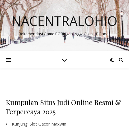
NACENTRALOHIO
Rekomendasi Game PC Ringan, Ngga Bikin HP Panas
Kumpulan Situs Judi Online Resmi &
Terpercaya 2025
Kunjungi
Slot Gacor Maxwin