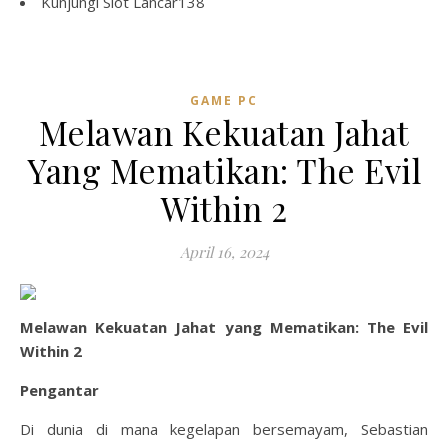
Kunjungi
Slot Lancar138
GAME PC
Melawan Kekuatan Jahat
Yang Mematikan: The Evil
Within 2
April 16, 2024
Melawan Kekuatan Jahat yang Mematikan: The Evil
Within 2
Pengantar
Di dunia di mana kegelapan bersemayam, Sebastian