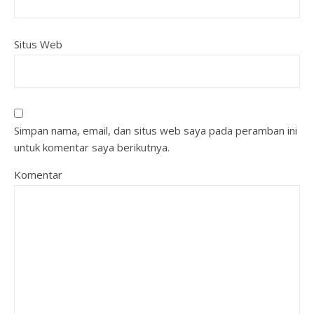
Situs Web
Simpan nama, email, dan situs web saya pada peramban ini
untuk komentar saya berikutnya.
Komentar