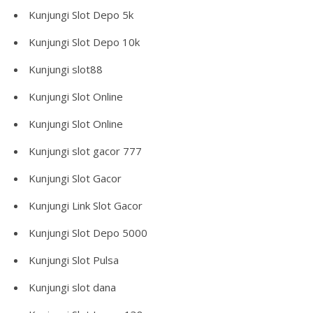
Kunjungi
Slot Depo 5k
Kunjungi
Slot Depo 10k
Kunjungi
slot88
Kunjungi
Slot Online
Kunjungi
Slot Online
Kunjungi
slot gacor 777
Kunjungi
Slot Gacor
Kunjungi
Link Slot Gacor
Kunjungi
Slot Depo 5000
Kunjungi
Slot Pulsa
Kunjungi
slot dana