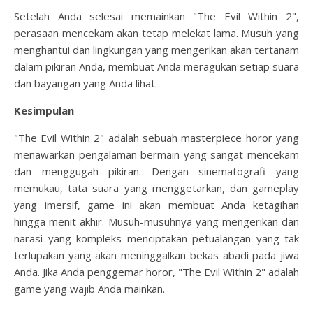
Setelah Anda selesai memainkan "The Evil Within 2",
perasaan mencekam akan tetap melekat lama. Musuh yang
menghantui dan lingkungan yang mengerikan akan tertanam
dalam pikiran Anda, membuat Anda meragukan setiap suara
dan bayangan yang Anda lihat.
Kesimpulan
"The Evil Within 2" adalah sebuah masterpiece horor yang
menawarkan pengalaman bermain yang sangat mencekam
dan menggugah pikiran. Dengan sinematografi yang
memukau, tata suara yang menggetarkan, dan gameplay
yang imersif, game ini akan membuat Anda ketagihan
hingga menit akhir. Musuh-musuhnya yang mengerikan dan
narasi yang kompleks menciptakan petualangan yang tak
terlupakan yang akan meninggalkan bekas abadi pada jiwa
Anda. Jika Anda penggemar horor, "The Evil Within 2" adalah
game yang wajib Anda mainkan.