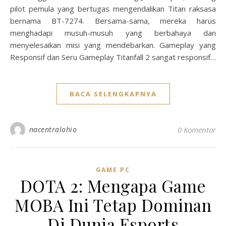
pilot pemula yang bertugas mengendalikan Titan raksasa
bernama BT-7274. Bersama-sama, mereka harus
menghadapi musuh-musuh yang berbahaya dan
menyelesaikan misi yang mendebarkan. Gameplay yang
Responsif dan Seru Gameplay Titanfall 2 sangat responsif…
BACA SELENGKAPNYA
nacentralohio
0 Komentar
GAME PC
DOTA 2: Mengapa Game
MOBA Ini Tetap Dominan
Di Dunia Esports