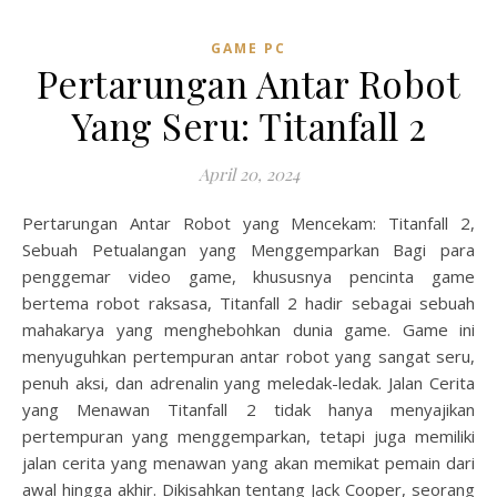
GAME PC
Pertarungan Antar Robot
Yang Seru: Titanfall 2
April 20, 2024
Pertarungan Antar Robot yang Mencekam: Titanfall 2,
Sebuah Petualangan yang Menggemparkan Bagi para
penggemar video game, khususnya pencinta game
bertema robot raksasa, Titanfall 2 hadir sebagai sebuah
mahakarya yang menghebohkan dunia game. Game ini
menyuguhkan pertempuran antar robot yang sangat seru,
penuh aksi, dan adrenalin yang meledak-ledak. Jalan Cerita
yang Menawan Titanfall 2 tidak hanya menyajikan
pertempuran yang menggemparkan, tetapi juga memiliki
jalan cerita yang menawan yang akan memikat pemain dari
awal hingga akhir. Dikisahkan tentang Jack Cooper, seorang