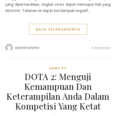
yang dipertaruhkan, tingkat stres dapat mencapai titik yang
ekstrem. Tekanan ini dapat berdampak negatif…
BACA SELENGKAPNYA
nacentralohio
0 Komentar
GAME PC
DOTA 2: Menguji
Kemampuan Dan
Keterampilan Anda Dalam
Kompetisi Yang Ketat