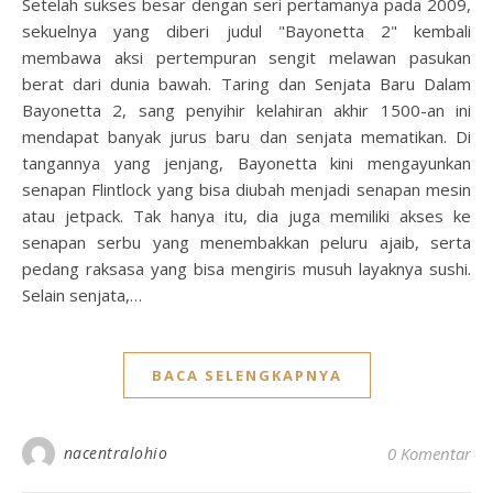
Setelah sukses besar dengan seri pertamanya pada 2009,
sekuelnya yang diberi judul "Bayonetta 2" kembali
membawa aksi pertempuran sengit melawan pasukan
berat dari dunia bawah. Taring dan Senjata Baru Dalam
Bayonetta 2, sang penyihir kelahiran akhir 1500-an ini
mendapat banyak jurus baru dan senjata mematikan. Di
tangannya yang jenjang, Bayonetta kini mengayunkan
senapan Flintlock yang bisa diubah menjadi senapan mesin
atau jetpack. Tak hanya itu, dia juga memiliki akses ke
senapan serbu yang menembakkan peluru ajaib, serta
pedang raksasa yang bisa mengiris musuh layaknya sushi.
Selain senjata,…
BACA SELENGKAPNYA
nacentralohio
0 Komentar