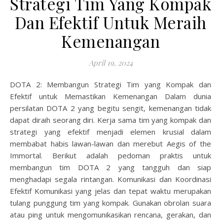
Strategi Tim Yang Kompak
Dan Efektif Untuk Meraih
Kemenangan
April 19, 2024
DOTA 2: Membangun Strategi Tim yang Kompak dan
Efektif untuk Memastikan Kemenangan Dalam dunia
persilatan DOTA 2 yang begitu sengit, kemenangan tidak
dapat diraih seorang diri. Kerja sama tim yang kompak dan
strategi yang efektif menjadi elemen krusial dalam
membabat habis lawan-lawan dan merebut Aegis of the
Immortal. Berikut adalah pedoman praktis untuk
membangun tim DOTA 2 yang tangguh dan siap
menghadapi segala rintangan. Komunikasi dan Koordinasi
Efektif Komunikasi yang jelas dan tepat waktu merupakan
tulang punggung tim yang kompak. Gunakan obrolan suara
atau ping untuk mengomunikasikan rencana, gerakan, dan