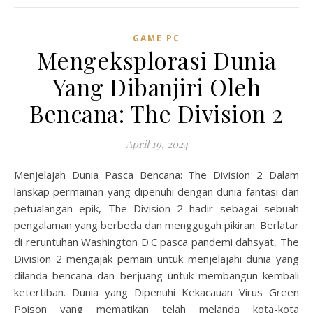
GAME PC
Mengeksplorasi Dunia
Yang Dibanjiri Oleh
Bencana: The Division 2
April 19, 2024
Menjelajah Dunia Pasca Bencana: The Division 2 Dalam
lanskap permainan yang dipenuhi dengan dunia fantasi dan
petualangan epik, The Division 2 hadir sebagai sebuah
pengalaman yang berbeda dan menggugah pikiran. Berlatar
di reruntuhan Washington D.C pasca pandemi dahsyat, The
Division 2 mengajak pemain untuk menjelajahi dunia yang
dilanda bencana dan berjuang untuk membangun kembali
ketertiban. Dunia yang Dipenuhi Kekacauan Virus Green
Poison yang mematikan telah melanda kota-kota