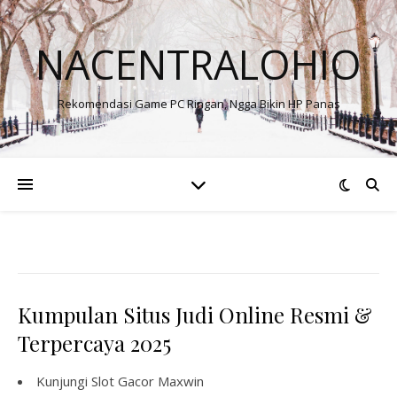
NACENTRALOHIO
Rekomendasi Game PC Ringan, Ngga Bikin HP Panas
Kumpulan Situs Judi Online Resmi &
Terpercaya 2025
Kunjungi
Slot Gacor Maxwin