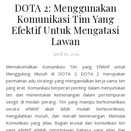
DOTA 2: Menggunakan
Komunikasi Tim Yang
Efektif Untuk Mengatasi
Lawan
April 19, 2024
Memaksimalkan Komunikasi Tim yang Efektif untuk
Menggulung Musuh di DOTA 2 DOTA 2 merupakan
permainan adu strategi yang mengandalkan kerja sama tim
yang erat. Komunikasi berperan penting dalam menyatukan
tim dan menentukan kemenangan dalam pertempuran
sengit di medan perang. Tim yang mampu berkomunikasi
secara efektif akan lebih mudah berkoordinasi,
mengalahkan musuh, dan meraih kemenangan. Memulai
Komunikasi yang Jelas Bagian krusial dari komunikasi tim
yang efektif adalah penggunaan bahasa yang jelas dan