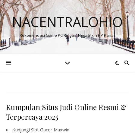
NACENTRALOHIO
Rekomendasi Game PC Ringan, Ngga Bikin HP Panas
Kumpulan Situs Judi Online Resmi &
Terpercaya 2025
Kunjungi
Slot Gacor Maxwin