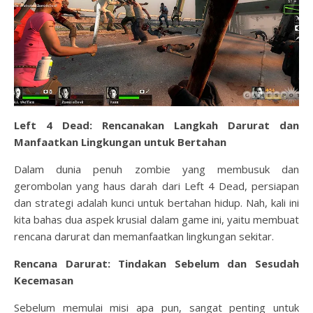
Left 4 Dead: Rencanakan Langkah Darurat dan
Manfaatkan Lingkungan untuk Bertahan
Dalam dunia penuh zombie yang membusuk dan
gerombolan yang haus darah dari Left 4 Dead, persiapan
dan strategi adalah kunci untuk bertahan hidup. Nah, kali ini
kita bahas dua aspek krusial dalam game ini, yaitu membuat
rencana darurat dan memanfaatkan lingkungan sekitar.
Rencana Darurat: Tindakan Sebelum dan Sesudah
Kecemasan
Sebelum memulai misi apa pun, sangat penting untuk