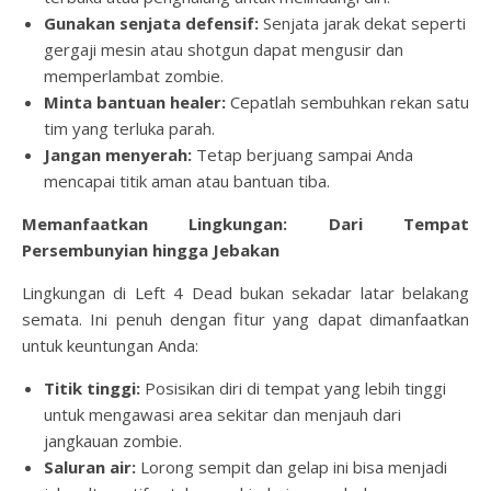
Gunakan senjata defensif:
Senjata jarak dekat seperti
gergaji mesin atau shotgun dapat mengusir dan
memperlambat zombie.
Minta bantuan healer:
Cepatlah sembuhkan rekan satu
tim yang terluka parah.
Jangan menyerah:
Tetap berjuang sampai Anda
mencapai titik aman atau bantuan tiba.
Memanfaatkan Lingkungan: Dari Tempat
Persembunyian hingga Jebakan
Lingkungan di Left 4 Dead bukan sekadar latar belakang
semata. Ini penuh dengan fitur yang dapat dimanfaatkan
untuk keuntungan Anda:
Titik tinggi:
Posisikan diri di tempat yang lebih tinggi
untuk mengawasi area sekitar dan menjauh dari
jangkauan zombie.
Saluran air:
Lorong sempit dan gelap ini bisa menjadi