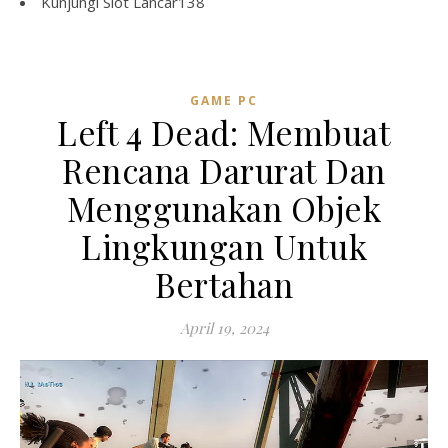
Kunjungi
Slot Lancar138
GAME PC
Left 4 Dead: Membuat
Rencana Darurat Dan
Menggunakan Objek
Lingkungan Untuk
Bertahan
April 19, 2024